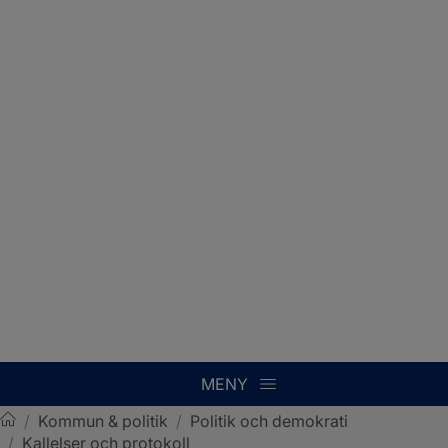
MENY
/
Kommun & politik
/
Politik och demokrati
/
Kallelser och protokoll
Sotenäs kommun