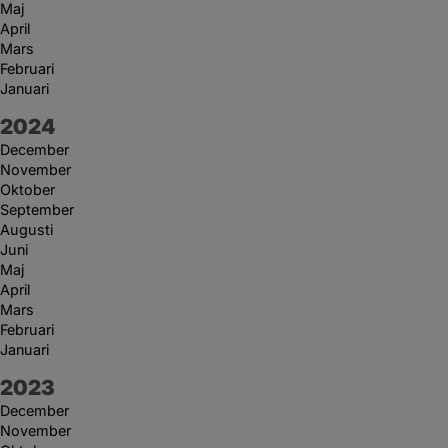
Maj
April
Mars
Februari
Januari
År:
2024
December
November
Oktober
September
Augusti
Juni
Maj
April
Mars
Februari
Januari
År:
2023
December
November