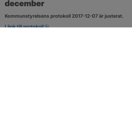
december
Kommunstyrelsens protokoll 2017-12-07 är justerat.
pdf, 123.1 kB, öppnas i nytt fönster.
Länk till protokoll
SOTENÄS KOMMUN
Besöksadress
Parkgatan 46
456 80 Kungshamn
Hitta hit