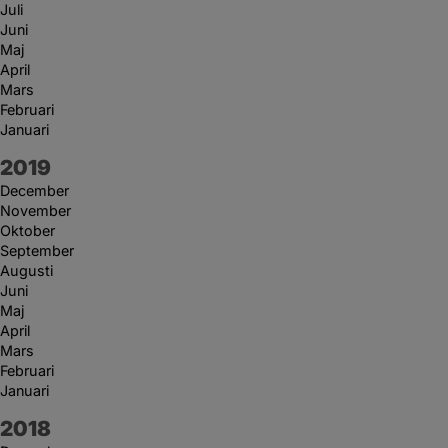
Juli
Juni
Maj
April
Mars
Februari
Januari
År:
2019
December
November
Oktober
September
Augusti
Juni
Maj
April
Mars
Februari
Januari
År:
2018