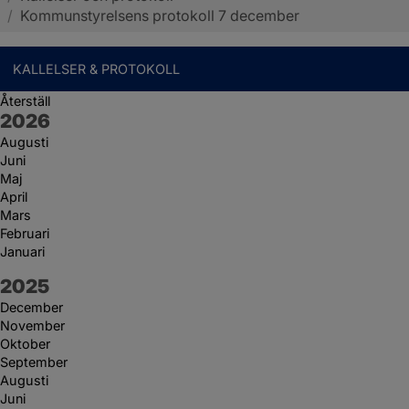
/
Kommunstyrelsens protokoll 7 december
KALLELSER & PROTOKOLL
Återställ
År:
2026
Augusti
Juni
Maj
April
Mars
Februari
Januari
År:
2025
December
November
Oktober
September
Augusti
Juni