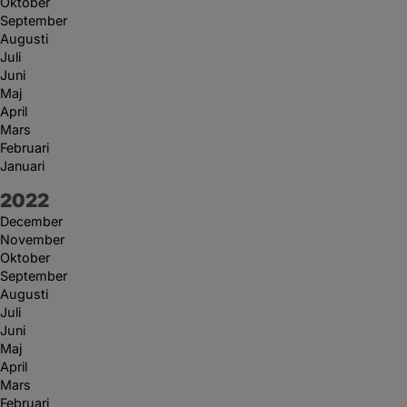
Oktober
September
Augusti
Juli
Juni
Maj
April
Mars
Februari
Januari
År:
2022
December
November
Oktober
September
Augusti
Juli
Juni
Maj
April
Mars
Februari