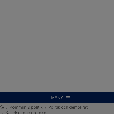
MENY
/
Kommun & politik
/
Politik och demokrati
/
Kallelser och protokoll
Sotenäs kommun