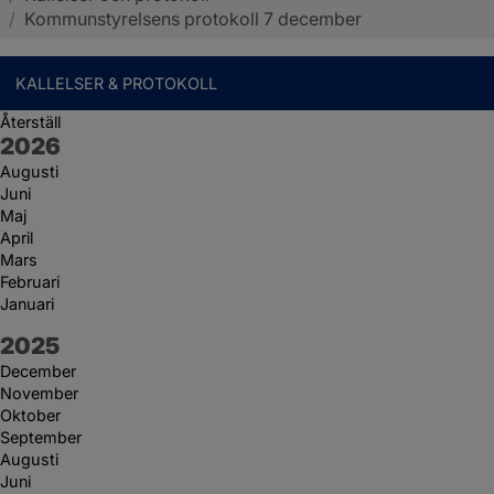
/
Kommunstyrelsens protokoll 7 december
KALLELSER & PROTOKOLL
Återställ
År:
2026
Augusti
Juni
Maj
April
Mars
Februari
Januari
År:
2025
December
November
Oktober
September
Augusti
Juni