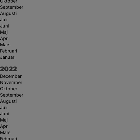
Oktober
September
Augusti
Juli
Juni
Maj
April
Mars
Februari
Januari
År:
2022
December
November
Oktober
September
Augusti
Juli
Juni
Maj
April
Mars
Februari