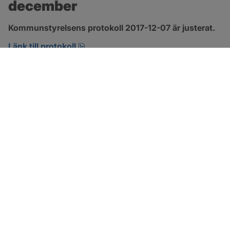
december
Kommunstyrelsens protokoll 2017-12-07 är justerat.
pdf, 123.1 kB, öppnas i nytt fönster.
Länk till protokoll
SOTENÄS KOMMUN
Besöksadress
Parkgatan 46
456 80 Kungshamn
Hitta hit