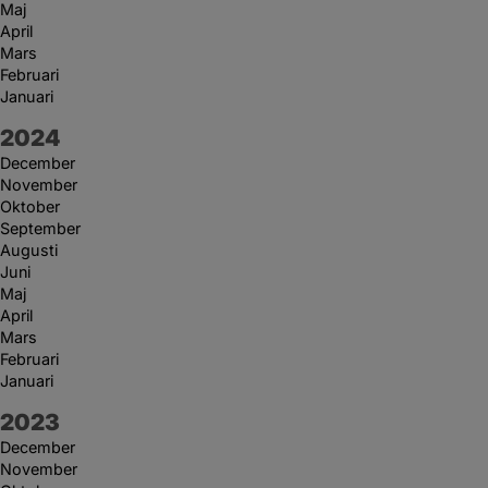
Maj
April
Mars
Februari
Januari
År:
2024
December
November
Oktober
September
Augusti
Juni
Maj
April
Mars
Februari
Januari
År:
2023
December
November