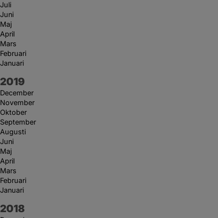
Juli
Juni
Maj
April
Mars
Februari
Januari
År:
2019
December
November
Oktober
September
Augusti
Juni
Maj
April
Mars
Februari
Januari
År:
2018