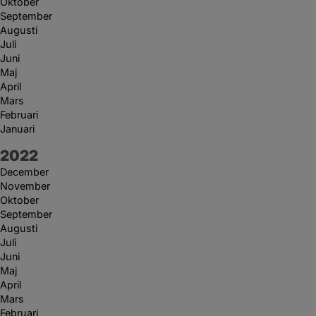
Oktober
September
Augusti
Juli
Juni
Maj
April
Mars
Februari
Januari
År:
2022
December
November
Oktober
September
Augusti
Juli
Juni
Maj
April
Mars
Februari