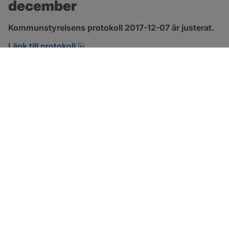
december
Kommunstyrelsens protokoll 2017-12-07 är justerat.
pdf, 123.1 kB, öppnas i nytt fönster.
Länk till protokoll
SOTENÄS KOMMUN
Besöksadress
Parkgatan 46
456 80 Kungshamn
Hitta hit