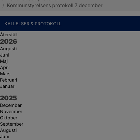
/
Kommunstyrelsens protokoll 7 december
KALLELSER & PROTOKOLL
Återställ
År:
2026
Augusti
Juni
Maj
April
Mars
Februari
Januari
År:
2025
December
November
Oktober
September
Augusti
Juni