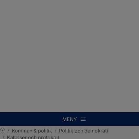
MENY
/
Kommun & politik
/
Politik och demokrati
/
Kallelser och protokoll
Sotenäs kommun