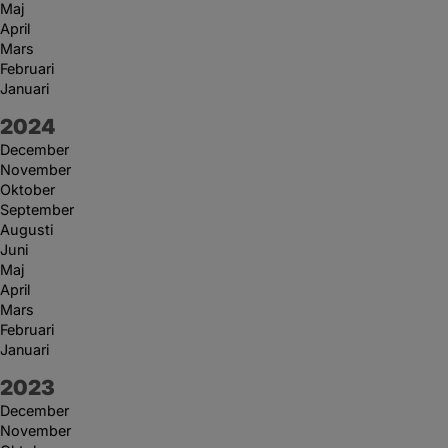
Maj
April
Mars
Februari
Januari
År:
2024
December
November
Oktober
September
Augusti
Juni
Maj
April
Mars
Februari
Januari
År:
2023
December
November