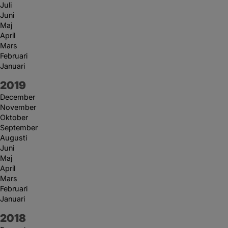
Juli
Juni
Maj
April
Mars
Februari
Januari
År:
2019
December
November
Oktober
September
Augusti
Juni
Maj
April
Mars
Februari
Januari
År:
2018