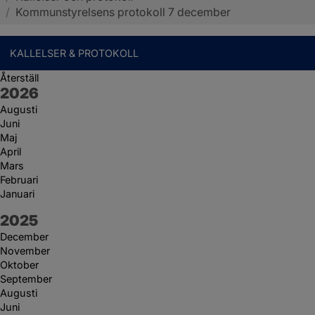
/
Kommunstyrelsens protokoll 7 december
KALLELSER & PROTOKOLL
Återställ
År:
2026
Augusti
Juni
Maj
April
Mars
Februari
Januari
År:
2025
December
November
Oktober
September
Augusti
Juni