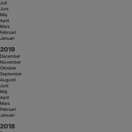
Juli
Juni
Maj
April
Mars
Februari
Januari
År:
2019
December
November
Oktober
September
Augusti
Juni
Maj
April
Mars
Februari
Januari
År:
2018