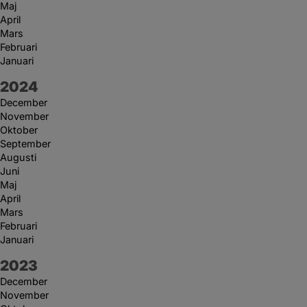
Maj
April
Mars
Februari
Januari
År:
2024
December
November
Oktober
September
Augusti
Juni
Maj
April
Mars
Februari
Januari
År:
2023
December
November