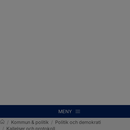
MENY
/
Kommun & politik
/
Politik och demokrati
/
Kallelser och protokoll
Sotenäs kommun