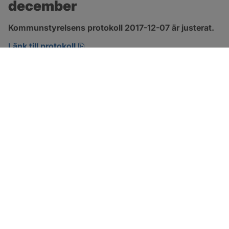
december
Kommunstyrelsens protokoll 2017-12-07 är justerat.
pdf, 123.1 kB, öppnas i nytt fönster.
Länk till protokoll
SOTENÄS KOMMUN
Besöksadress
Parkgatan 46
456 80 Kungshamn
Hitta hit