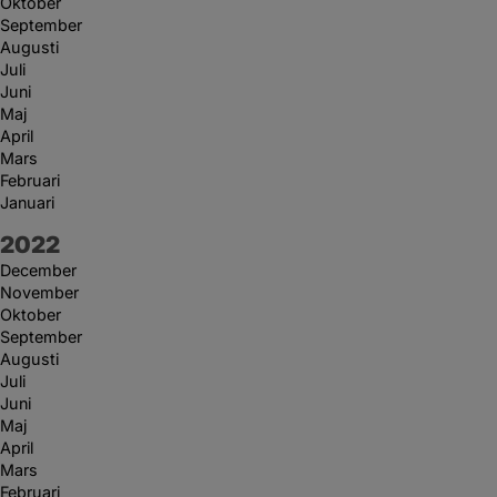
Oktober
September
Augusti
Juli
Juni
Maj
April
Mars
Februari
Januari
År:
2022
December
November
Oktober
September
Augusti
Juli
Juni
Maj
April
Mars
Februari