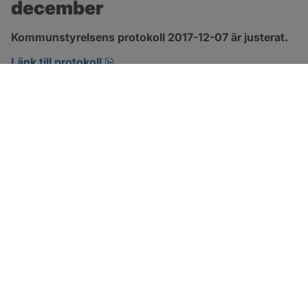
december
Kommunstyrelsens protokoll 2017-12-07 är justerat.
pdf, 123.1 kB, öppnas i nytt fönster.
Länk till protokoll
SOTENÄS KOMMUN
Besöksadress
Parkgatan 46
456 80 Kungshamn
Hitta hit