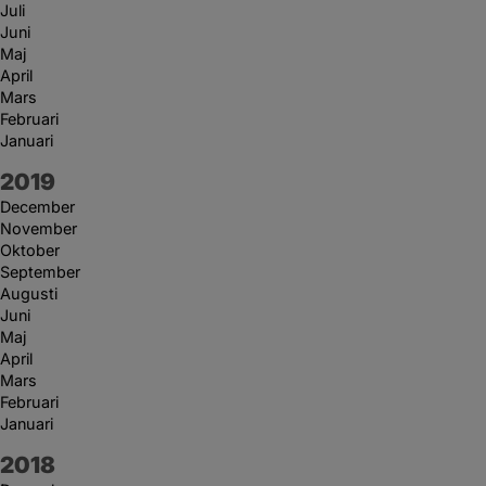
Juli
Juni
Maj
April
Mars
Februari
Januari
År:
2019
December
November
Oktober
September
Augusti
Juni
Maj
April
Mars
Februari
Januari
År:
2018