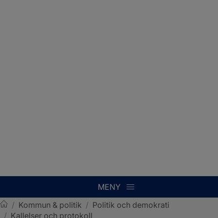
MENY
/
Kommun & politik
/
Politik och demokrati
/
Kallelser och protokoll
Sotenäs kommun