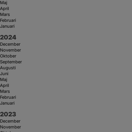
Maj
April
Mars
Februari
Januari
År:
2024
December
November
Oktober
September
Augusti
Juni
Maj
April
Mars
Februari
Januari
År:
2023
December
November