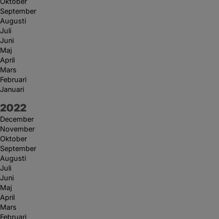
Oktober
September
Augusti
Juli
Juni
Maj
April
Mars
Februari
Januari
År:
2022
December
November
Oktober
September
Augusti
Juli
Juni
Maj
April
Mars
Februari