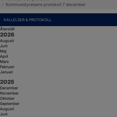
/
Kommunstyrelsens protokoll 7 december
KALLELSER & PROTOKOLL
Återställ
År:
2026
Augusti
Juni
Maj
April
Mars
Februari
Januari
År:
2025
December
November
Oktober
September
Augusti
Juni