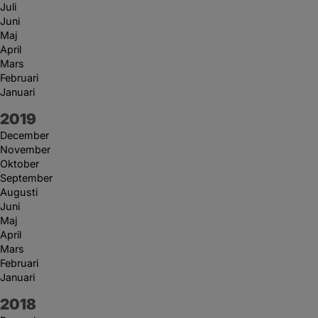
Juli
Juni
Maj
April
Mars
Februari
Januari
År:
2019
December
November
Oktober
September
Augusti
Juni
Maj
April
Mars
Februari
Januari
År:
2018