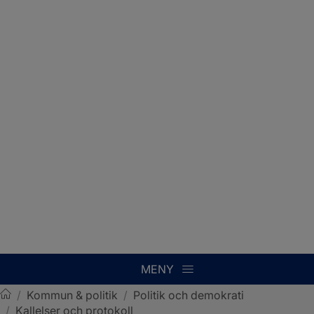
MENY
/
Kommun & politik
/
Politik och demokrati
/
Kallelser och protokoll
Sotenäs kommun