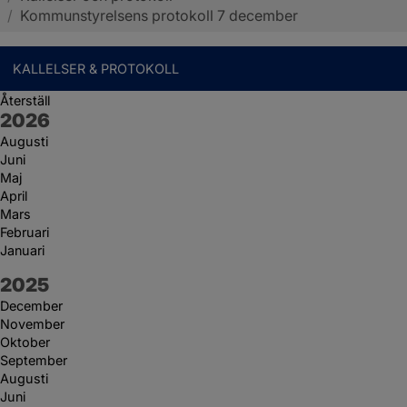
/
Kommunstyrelsens protokoll 7 december
KALLELSER & PROTOKOLL
Återställ
År:
2026
Augusti
Juni
Maj
April
Mars
Februari
Januari
År:
2025
December
November
Oktober
September
Augusti
Juni