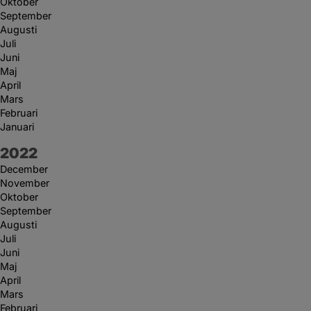
Oktober
September
Augusti
Juli
Juni
Maj
April
Mars
Februari
Januari
År:
2022
December
November
Oktober
September
Augusti
Juli
Juni
Maj
April
Mars
Februari