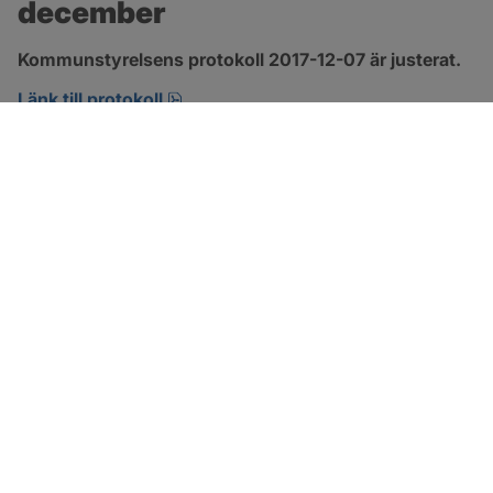
december
Kommunstyrelsens protokoll 2017-12-07 är justerat.
pdf, 123.1 kB, öppnas i nytt fönster.
Länk till protokoll
SOTENÄS KOMMUN
Besöksadress
Parkgatan 46
456 80 Kungshamn
Hitta hit