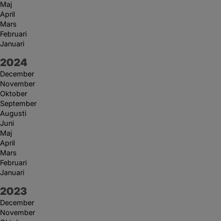
Maj
April
Mars
Februari
Januari
År:
2024
December
November
Oktober
September
Augusti
Juni
Maj
April
Mars
Februari
Januari
År:
2023
December
November