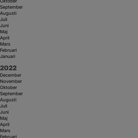
Oktober
September
Augusti
Juli
Juni
Maj
April
Mars
Februari
Januari
År:
2022
December
November
Oktober
September
Augusti
Juli
Juni
Maj
April
Mars
Februari