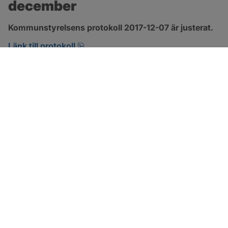
december
Kommunstyrelsens protokoll 2017-12-07 är justerat.
pdf, 123.1 kB, öppnas i nytt fönster.
Länk till protokoll
SOTENÄS KOMMUN
Besöksadress
Parkgatan 46
456 80 Kungshamn
Hitta hit