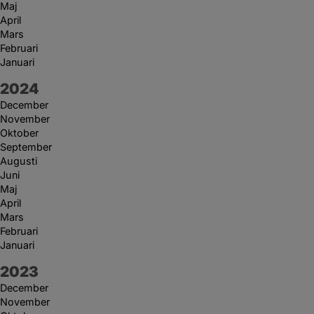
Maj
April
Mars
Februari
Januari
År:
2024
December
November
Oktober
September
Augusti
Juni
Maj
April
Mars
Februari
Januari
År:
2023
December
November