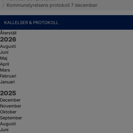
/
Kommunstyrelsens protokoll 7 december
KALLELSER & PROTOKOLL
Återställ
År:
2026
Augusti
Juni
Maj
April
Mars
Februari
Januari
År:
2025
December
November
Oktober
September
Augusti
Juni