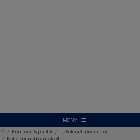
MENY
/
Kommun & politik
/
Politik och demokrati
/
Kallelser och protokoll
Sotenäs kommun