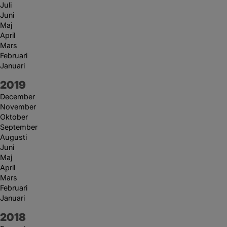
Juli
Juni
Maj
April
Mars
Februari
Januari
År:
2019
December
November
Oktober
September
Augusti
Juni
Maj
April
Mars
Februari
Januari
År:
2018