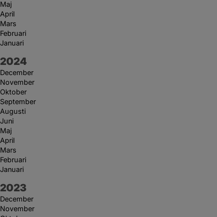
Maj
April
Mars
Februari
Januari
År:
2024
December
November
Oktober
September
Augusti
Juni
Maj
April
Mars
Februari
Januari
År:
2023
December
November