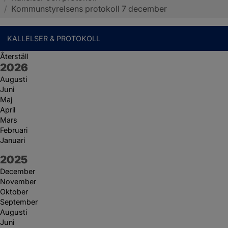
/
Kommunstyrelsens protokoll 7 december
KALLELSER & PROTOKOLL
Återställ
År:
2026
Augusti
Juni
Maj
April
Mars
Februari
Januari
År:
2025
December
November
Oktober
September
Augusti
Juni