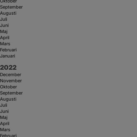
Oktober
September
Augusti
Juli
Juni
Maj
April
Mars
Februari
Januari
År:
2022
December
November
Oktober
September
Augusti
Juli
Juni
Maj
April
Mars
Februari