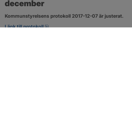
december
Kommunstyrelsens protokoll 2017-12-07 är justerat.
pdf, 123.1 kB, öppnas i nytt fönster.
Länk till protokoll
SOTENÄS KOMMUN
Besöksadress
Parkgatan 46
456 80 Kungshamn
Hitta hit