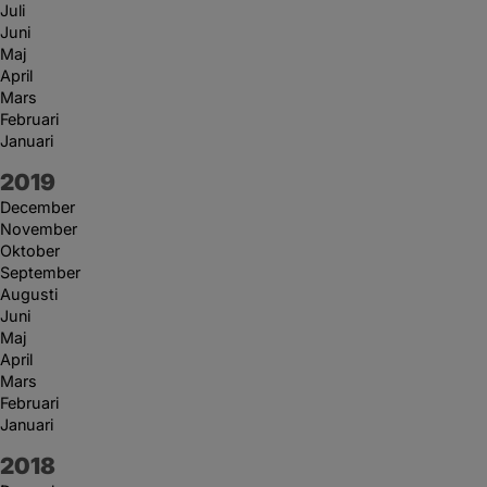
Juli
Juni
Maj
April
Mars
Februari
Januari
År:
2019
December
November
Oktober
September
Augusti
Juni
Maj
April
Mars
Februari
Januari
År:
2018