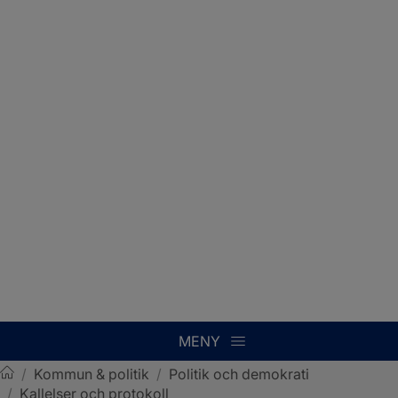
MENY
/
Kommun & politik
/
Politik och demokrati
/
Kallelser och protokoll
Sotenäs kommun