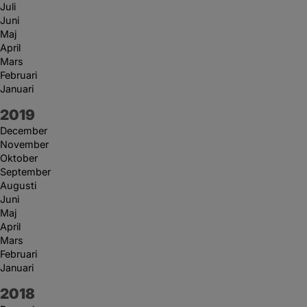
Juli
Juni
Maj
April
Mars
Februari
Januari
År:
2019
December
November
Oktober
September
Augusti
Juni
Maj
April
Mars
Februari
Januari
År:
2018