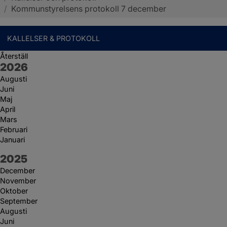
/
Kommunstyrelsens protokoll 7 december
KALLELSER & PROTOKOLL
Återställ
År:
2026
Augusti
Juni
Maj
April
Mars
Februari
Januari
År:
2025
December
November
Oktober
September
Augusti
Juni