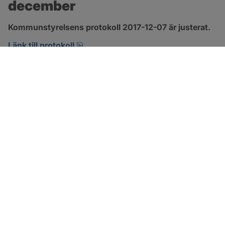
december
Kommunstyrelsens protokoll 2017-12-07 är justerat.
pdf, 123.1 kB, öppnas i nytt fönster.
Länk till protokoll
SOTENÄS KOMMUN
Besöksadress
Parkgatan 46
456 80 Kungshamn
Hitta hit