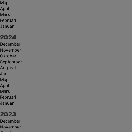
Maj
April
Mars
Februari
Januari
År:
2024
December
November
Oktober
September
Augusti
Juni
Maj
April
Mars
Februari
Januari
År:
2023
December
November