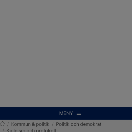
MENY
/
Kommun & politik
/
Politik och demokrati
/
Kallelser och protokoll
Sotenäs kommun