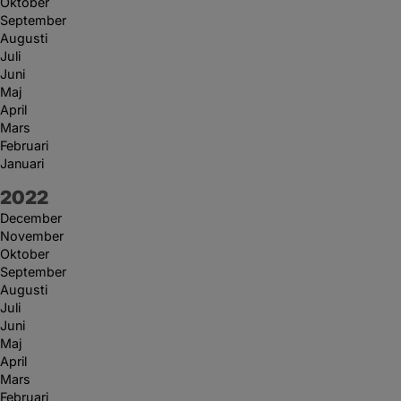
Oktober
September
Augusti
Juli
Juni
Maj
April
Mars
Februari
Januari
År:
2022
December
November
Oktober
September
Augusti
Juli
Juni
Maj
April
Mars
Februari