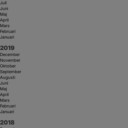
Juli
Juni
Maj
April
Mars
Februari
Januari
År:
2019
December
November
Oktober
September
Augusti
Juni
Maj
April
Mars
Februari
Januari
År:
2018