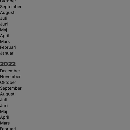
Oktober
September
Augusti
Juli
Juni
Maj
April
Mars
Februari
Januari
År:
2022
December
November
Oktober
September
Augusti
Juli
Juni
Maj
April
Mars
Februari