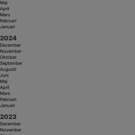
Maj
April
Mars
Februari
Januari
År:
2024
December
November
Oktober
September
Augusti
Juni
Maj
April
Mars
Februari
Januari
År:
2023
December
November