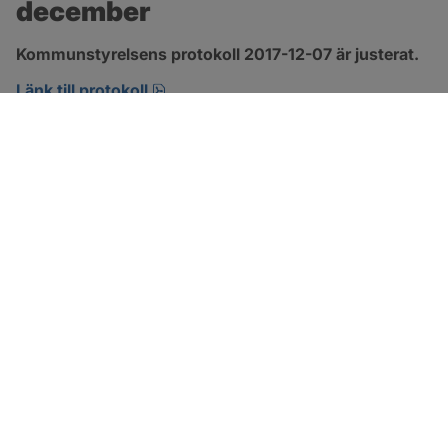
december
Kommunstyrelsens protokoll 2017-12-07 är justerat.
pdf, 123.1 kB, öppnas i nytt fönster.
Länk till protokoll
SOTENÄS KOMMUN
Besöksadress
Parkgatan 46
456 80 Kungshamn
Hitta hit