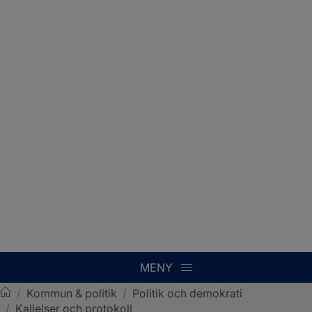
MENY
/
Kommun & politik
/
Politik och demokrati
/
Kallelser och protokoll
Sotenäs kommun