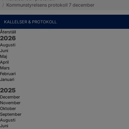
/
Kommunstyrelsens protokoll 7 december
KALLELSER & PROTOKOLL
Återställ
År:
2026
Augusti
Juni
Maj
April
Mars
Februari
Januari
År:
2025
December
November
Oktober
September
Augusti
Juni