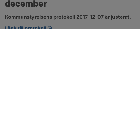
december
Kommunstyrelsens protokoll 2017-12-07 är justerat.
pdf, 123.1 kB, öppnas i nytt fönster.
Länk till protokoll
SOTENÄS KOMMUN
Besöksadress
Parkgatan 46
456 80 Kungshamn
Hitta hit