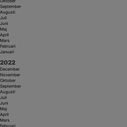
Oktober
September
Augusti
Juli
Juni
Maj
April
Mars
Februari
Januari
År:
2022
December
November
Oktober
September
Augusti
Juli
Juni
Maj
April
Mars
Februari