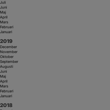
Juli
Juni
Maj
April
Mars
Februari
Januari
År:
2019
December
November
Oktober
September
Augusti
Juni
Maj
April
Mars
Februari
Januari
År:
2018