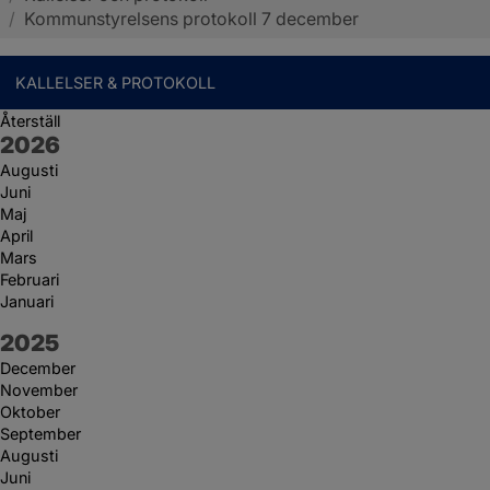
/
Kommunstyrelsens protokoll 7 december
KALLELSER & PROTOKOLL
Återställ
År:
2026
Augusti
Juni
Maj
April
Mars
Februari
Januari
År:
2025
December
November
Oktober
September
Augusti
Juni