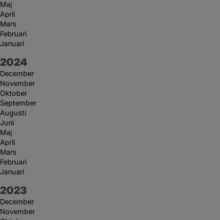
Maj
April
Mars
Februari
Januari
År:
2024
December
November
Oktober
September
Augusti
Juni
Maj
April
Mars
Februari
Januari
År:
2023
December
November