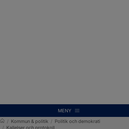
MENY
/
Kommun & politik
/
Politik och demokrati
/
Kallelser och protokoll
Sotenäs kommun