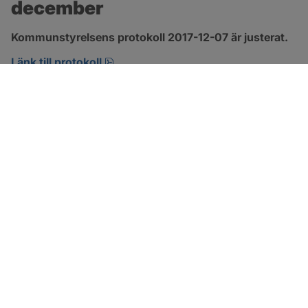
december
Kommunstyrelsens protokoll 2017-12-07 är justerat.
pdf, 123.1 kB, öppnas i nytt fönster.
Länk till protokoll
SOTENÄS KOMMUN
Besöksadress
Parkgatan 46
456 80 Kungshamn
Hitta hit