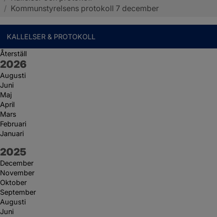
/
Kommunstyrelsens protokoll 7 december
KALLELSER & PROTOKOLL
Återställ
År:
2026
Augusti
Juni
Maj
April
Mars
Februari
Januari
År:
2025
December
November
Oktober
September
Augusti
Juni