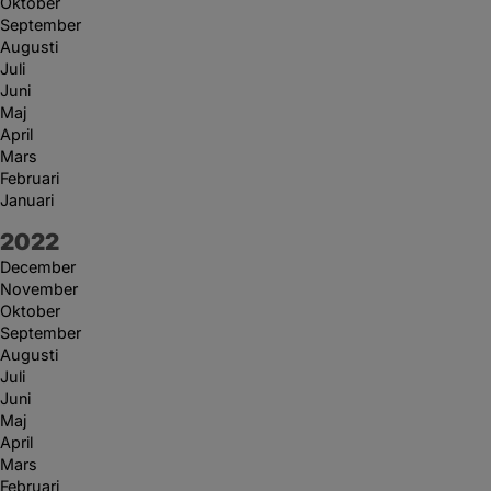
Oktober
September
Augusti
Juli
Juni
Maj
April
Mars
Februari
Januari
År:
2022
December
November
Oktober
September
Augusti
Juli
Juni
Maj
April
Mars
Februari