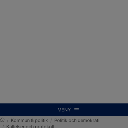
MENY
/
Kommun & politik
/
Politik och demokrati
/
Kallelser och protokoll
Sotenäs kommun