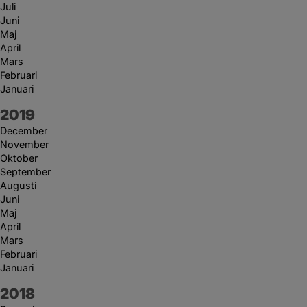
Juli
Juni
Maj
April
Mars
Februari
Januari
År:
2019
December
November
Oktober
September
Augusti
Juni
Maj
April
Mars
Februari
Januari
År:
2018