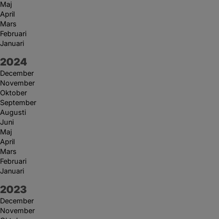
Maj
April
Mars
Februari
Januari
År:
2024
December
November
Oktober
September
Augusti
Juni
Maj
April
Mars
Februari
Januari
År:
2023
December
November