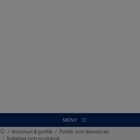
MENY
/
Kommun & politik
/
Politik och demokrati
/
Kallelser och protokoll
Sotenäs kommun