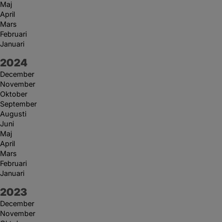
Maj
April
Mars
Februari
Januari
År:
2024
December
November
Oktober
September
Augusti
Juni
Maj
April
Mars
Februari
Januari
År:
2023
December
November