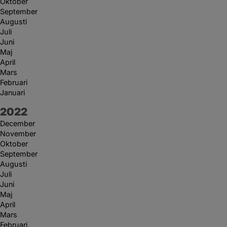
Oktober
September
Augusti
Juli
Juni
Maj
April
Mars
Februari
Januari
År:
2022
December
November
Oktober
September
Augusti
Juli
Juni
Maj
April
Mars
Februari