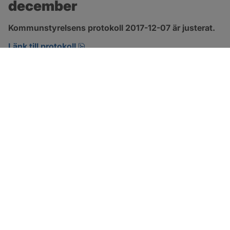
december
Kommunstyrelsens protokoll 2017-12-07 är justerat.
pdf, 123.1 kB, öppnas i nytt fönster.
Länk till protokoll
SOTENÄS KOMMUN
Besöksadress
Parkgatan 46
456 80 Kungshamn
Hitta hit