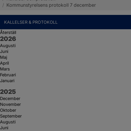
/
Kommunstyrelsens protokoll 7 december
KALLELSER & PROTOKOLL
Återställ
År:
2026
Augusti
Juni
Maj
April
Mars
Februari
Januari
År:
2025
December
November
Oktober
September
Augusti
Juni