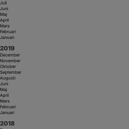
Juli
Juni
Maj
April
Mars
Februari
Januari
År:
2019
December
November
Oktober
September
Augusti
Juni
Maj
April
Mars
Februari
Januari
År:
2018