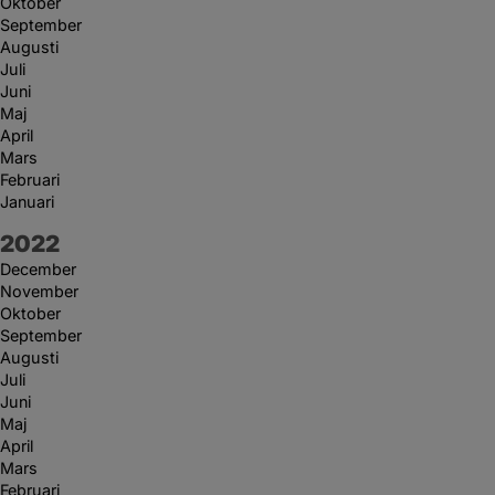
Oktober
September
Augusti
Juli
Juni
Maj
April
Mars
Februari
Januari
År:
2022
December
November
Oktober
September
Augusti
Juli
Juni
Maj
April
Mars
Februari