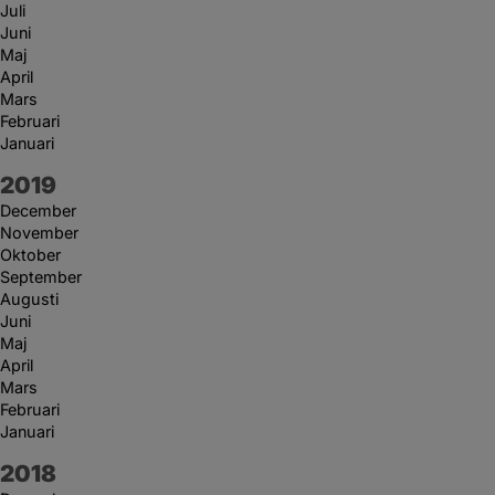
Juli
Juni
Maj
April
Mars
Februari
Januari
År:
2019
December
November
Oktober
September
Augusti
Juni
Maj
April
Mars
Februari
Januari
År:
2018