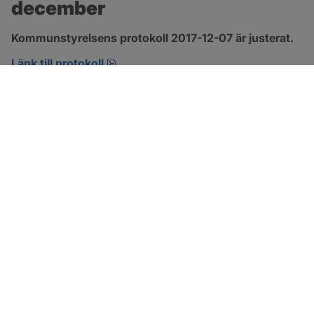
december
Kommunstyrelsens protokoll 2017-12-07 är justerat.
pdf, 123.1 kB, öppnas i nytt fönster.
Länk till protokoll
SOTENÄS KOMMUN
Besöksadress
Parkgatan 46
456 80 Kungshamn
Hitta hit