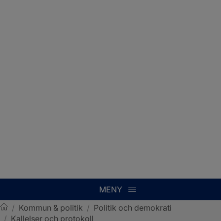
MENY
/
Kommun & politik
/
Politik och demokrati
/
Kallelser och protokoll
Sotenäs kommun