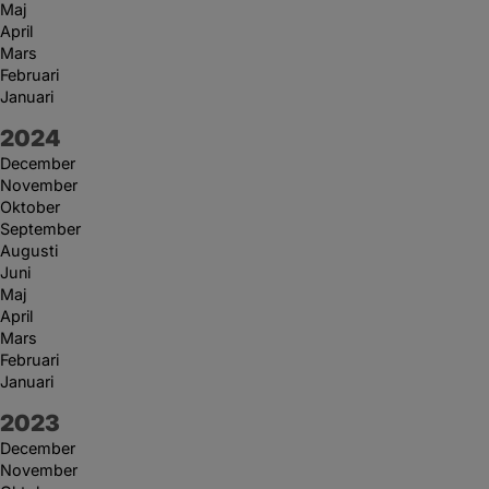
Maj
April
Mars
Februari
Januari
År:
2024
December
November
Oktober
September
Augusti
Juni
Maj
April
Mars
Februari
Januari
År:
2023
December
November