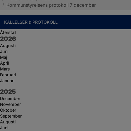
/
Kommunstyrelsens protokoll 7 december
KALLELSER & PROTOKOLL
Återställ
År:
2026
Augusti
Juni
Maj
April
Mars
Februari
Januari
År:
2025
December
November
Oktober
September
Augusti
Juni