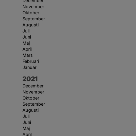
December
November
Oktober
September
Augusti
Juli
Juni
Maj
April
Mars
Februari
Januari
År:
2021
December
November
Oktober
September
Augusti
Juli
Juni
Maj
April