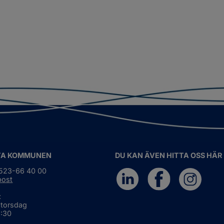
TA KOMMUNEN
DU KAN ÄVEN HITTA OSS HÄR
0523-66 40 00
post
:
 torsdag
6:30