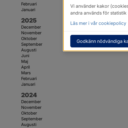
Februari
Vi använder kakor (cookies
Januari
andra används för statisti
År:
2025
Läs mer i vår cookiepolicy
December
November
Oktober
Godkänn nödvändiga k
September
Augusti
Juni
Maj
April
Mars
Februari
Januari
År:
2024
December
November
Oktober
September
Augusti