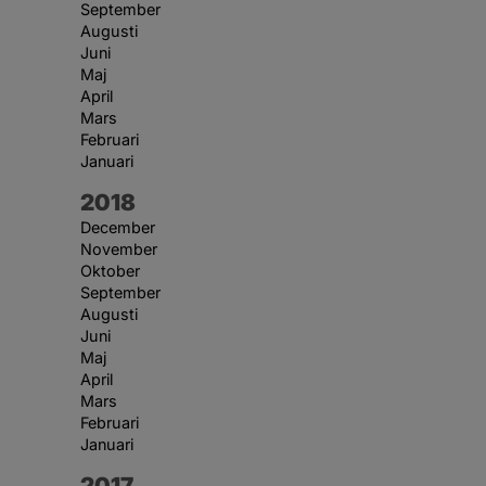
September
Augusti
Juni
Maj
April
Mars
Februari
Januari
År:
2018
December
November
Oktober
September
Augusti
Juni
Maj
April
Mars
Februari
Januari
År:
2017