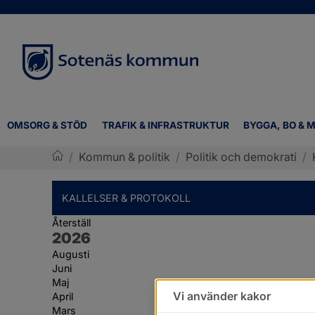
OMSORG & STÖD
TRAFIK & INFRASTRUKTUR
BYGGA, BO & M
/
Kommun & politik
/
Politik och demokrati
/
Sotenäs kommun
KALLELSER & PROTOKOLL
Återställ
År:
2026
Augusti
Juni
Maj
Vi använder kakor
April
Mars