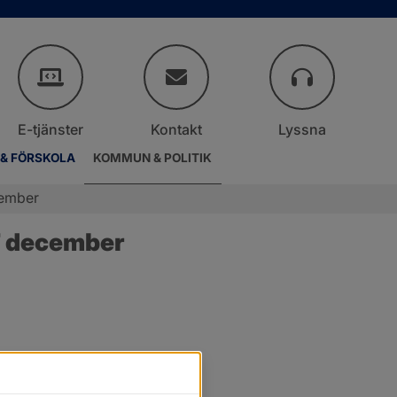
E-tjänster
Kontakt
Lyssna
 & FÖRSKOLA
KOMMUN & POLITIK
cember
7 december
r.