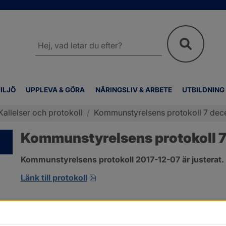
Sök
på
webbplatsen
ILJÖ
UPPLEVA & GÖRA
NÄRINGSLIV & ARBETE
UTBILDNING
Kallelser och protokoll
/
Kommunstyrelsens protokoll 7 de
Kommunstyrelsens protokoll 
Kommunstyrelsens protokoll 2017-12-07 är justerat.
pdf, 123.1 kB, öppnas i nytt fönste
Länk till protokoll