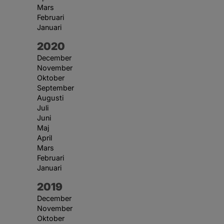
Mars
Februari
Januari
År:
2020
December
November
Oktober
September
Augusti
Juli
Juni
Maj
April
Mars
Februari
Januari
År:
2019
December
November
Oktober