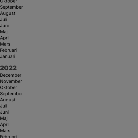
Oktober
September
Augusti
Juli
Juni
Maj
April
Mars
Februari
Januari
År:
2022
December
November
Oktober
September
Augusti
Juli
Juni
Maj
April
Mars
Februari