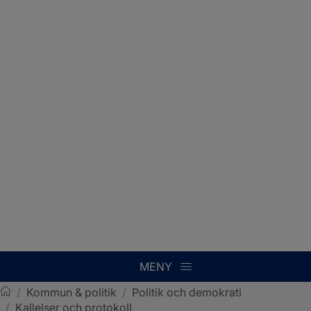
MENY
/
Kommun & politik
/
Politik och demokrati
/
Kallelser och protokoll
Sotenäs kommun