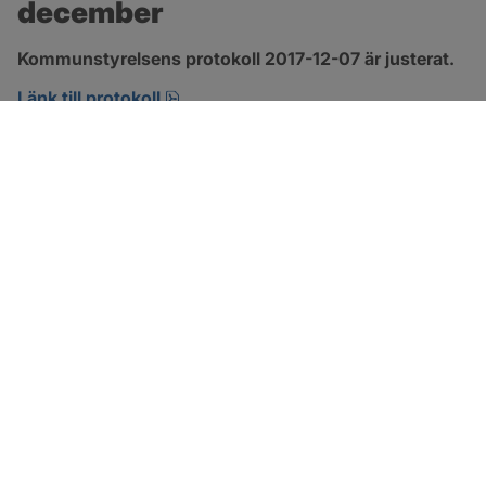
december
Kommunstyrelsens protokoll 2017-12-07 är justerat.
pdf, 123.1 kB, öppnas i nytt fönster.
Länk till protokoll
SOTENÄS KOMMUN
Besöksadress
Parkgatan 46
456 80 Kungshamn
Hitta hit