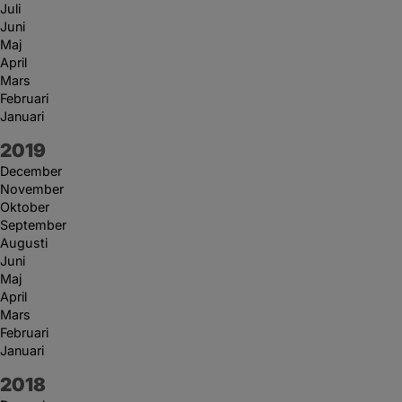
Juli
Juni
Maj
April
Mars
Februari
Januari
År:
2019
December
November
Oktober
September
Augusti
Juni
Maj
April
Mars
Februari
Januari
År:
2018