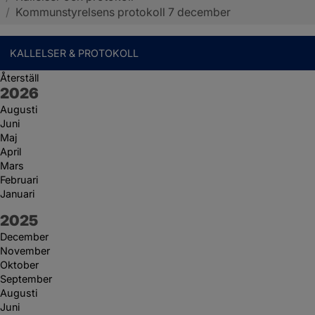
/
Kommunstyrelsens protokoll 7 december
KALLELSER & PROTOKOLL
Återställ
År:
2026
Augusti
Juni
Maj
April
Mars
Februari
Januari
År:
2025
December
November
Oktober
September
Augusti
Juni