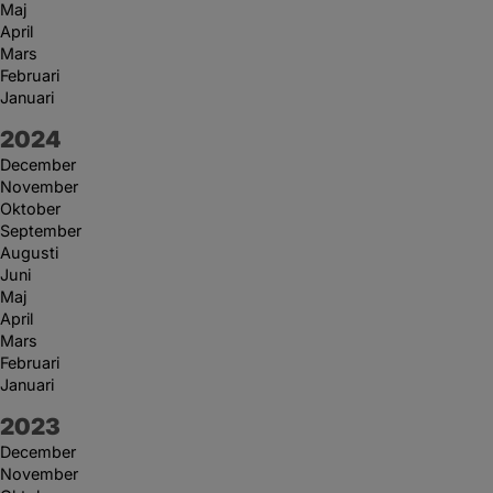
Maj
April
Mars
Februari
Januari
År:
2024
December
November
Oktober
September
Augusti
Juni
Maj
April
Mars
Februari
Januari
År:
2023
December
November