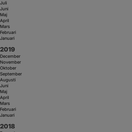
Juli
Juni
Maj
April
Mars
Februari
Januari
År:
2019
December
November
Oktober
September
Augusti
Juni
Maj
April
Mars
Februari
Januari
År:
2018