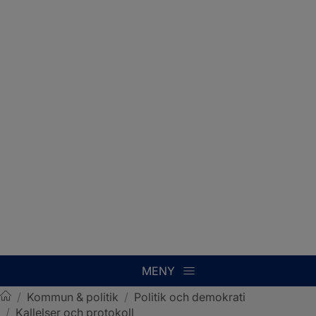
MENY
/
Kommun & politik
/
Politik och demokrati
/
Kallelser och protokoll
Sotenäs kommun