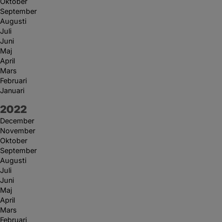
Oktober
September
Augusti
Juli
Juni
Maj
April
Mars
Februari
Januari
År:
2022
December
November
Oktober
September
Augusti
Juli
Juni
Maj
April
Mars
Februari