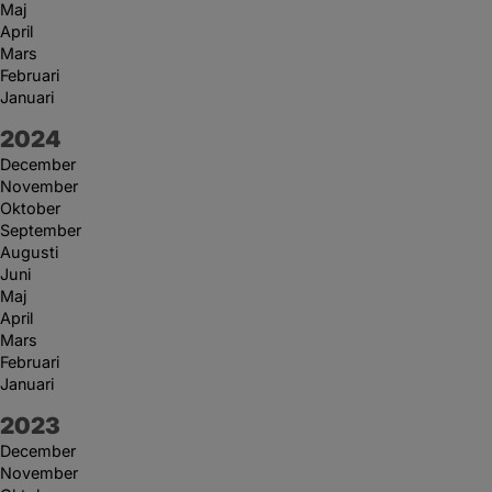
Maj
April
Mars
Februari
Januari
År:
2024
December
November
Oktober
September
Augusti
Juni
Maj
April
Mars
Februari
Januari
År:
2023
December
November