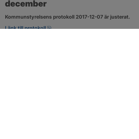
december
Kommunstyrelsens protokoll 2017-12-07 är justerat.
pdf, 123.1 kB, öppnas i nytt fönster.
Länk till protokoll
SOTENÄS KOMMUN
Besöksadress
Parkgatan 46
456 80 Kungshamn
Hitta hit