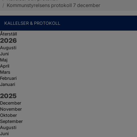
/
Kommunstyrelsens protokoll 7 december
KALLELSER & PROTOKOLL
Återställ
År:
2026
Augusti
Juni
Maj
April
Mars
Februari
Januari
År:
2025
December
November
Oktober
September
Augusti
Juni