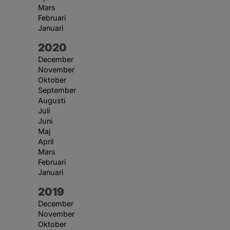
Mars
Februari
Januari
År:
2020
December
November
Oktober
September
Augusti
Juli
Juni
Maj
April
Mars
Februari
Januari
År:
2019
December
November
Oktober