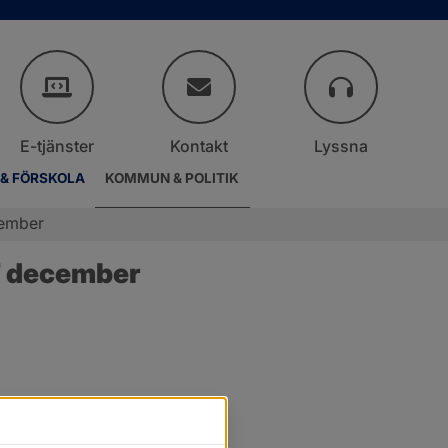
E-tjänster
Kontakt
Lyssna
 & FÖRSKOLA
KOMMUN & POLITIK
cember
7 december
r.