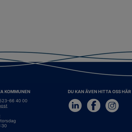
TA KOMMUNEN
DU KAN ÄVEN HITTA OSS HÄR
0523-66 40 00
post
:
 torsdag
6:30