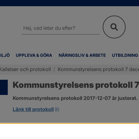
Sök
på
webbplatsen
ILJÖ
UPPLEVA & GÖRA
NÄRINGSLIV & ARBETE
UTBILDNING
Kallelser och protokoll
/
Kommunstyrelsens protokoll 7 de
Kommunstyrelsens protokoll 
Kommunstyrelsens protokoll 2017-12-07 är justerat.
pdf, 123.1 kB, öppnas i nytt fönste
Länk till protokoll