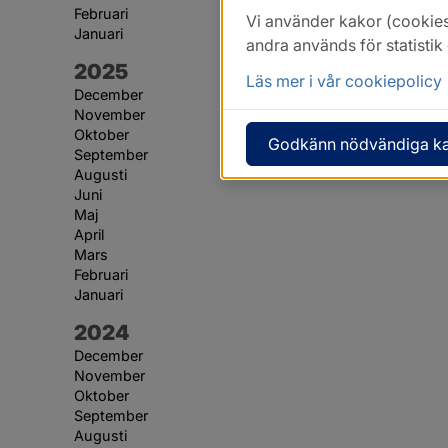
Februari
Vi använder kakor (cookies
Januari
andra används för statisti
År:
2025
Läs mer i vår cookiepolicy
December
November
Oktober
Godkänn nödvändiga k
September
Augusti
Juni
Maj
April
Mars
Februari
Januari
År:
2024
December
November
Oktober
September
Augusti