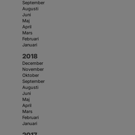
September
Augusti
Juni
Maj
April
Mars
Februari
Januari
År:
2018
December
November
Oktober
September
Augusti
Juni
Maj
April
Mars
Februari
Januari
År:
2017