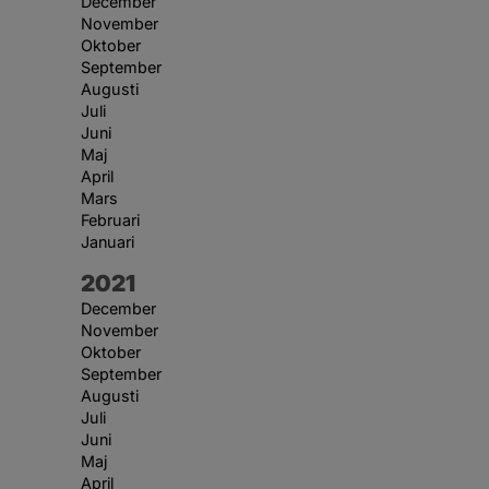
December
November
Oktober
September
Augusti
Juli
Juni
Maj
April
Mars
Februari
Januari
År:
2021
December
November
Oktober
September
Augusti
Juli
Juni
Maj
April