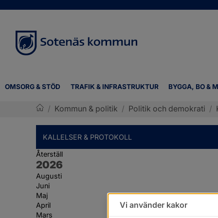
OMSORG & STÖD
TRAFIK & INFRASTRUKTUR
BYGGA, BO & M
/
Kommun & politik
/
Politik och demokrati
/
Sotenäs kommun
KALLELSER & PROTOKOLL
Återställ
År:
2026
Augusti
Juni
Maj
Vi använder kakor
April
Mars