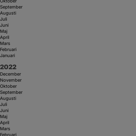
Oktober
September
Augusti
Juli
Juni
Maj
April
Mars
Februari
Januari
År:
2022
December
November
Oktober
September
Augusti
Juli
Juni
Maj
April
Mars
Februari