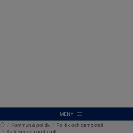
MENY
/
Kommun & politik
/
Politik och demokrati
/
Kallelser och protokoll
Sotenäs kommun