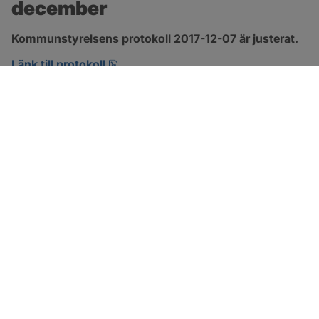
december
Kommunstyrelsens protokoll 2017-12-07 är justerat.
pdf, 123.1 kB, öppnas i nytt fönster.
Länk till protokoll
SOTENÄS KOMMUN
Besöksadress
Parkgatan 46
456 80 Kungshamn
Hitta hit