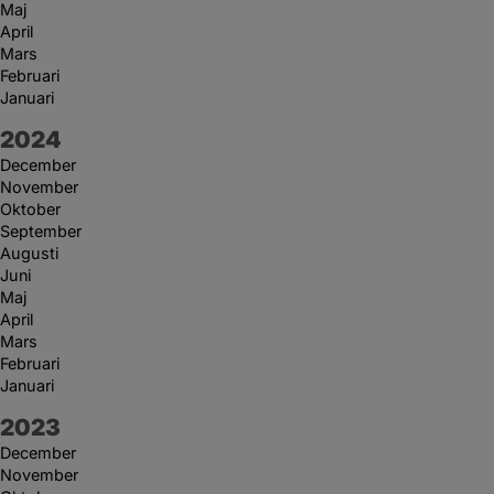
Maj
April
Mars
Februari
Januari
År:
2024
December
November
Oktober
September
Augusti
Juni
Maj
April
Mars
Februari
Januari
År:
2023
December
November