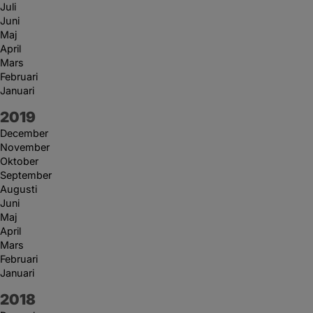
Juli
Juni
Maj
April
Mars
Februari
Januari
År:
2019
December
November
Oktober
September
Augusti
Juni
Maj
April
Mars
Februari
Januari
År:
2018