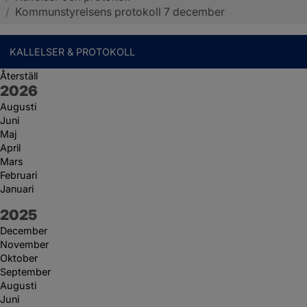
/
Kommunstyrelsens protokoll 7 december
KALLELSER & PROTOKOLL
Återställ
År:
2026
Augusti
Juni
Maj
April
Mars
Februari
Januari
År:
2025
December
November
Oktober
September
Augusti
Juni