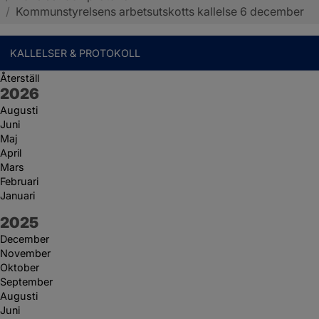
/
Kommunstyrelsens arbetsutskotts kallelse 6 december
KALLELSER & PROTOKOLL
Återställ
År:
2026
Augusti
Juni
Maj
April
Mars
Februari
Januari
År:
2025
December
November
Oktober
September
Augusti
Juni