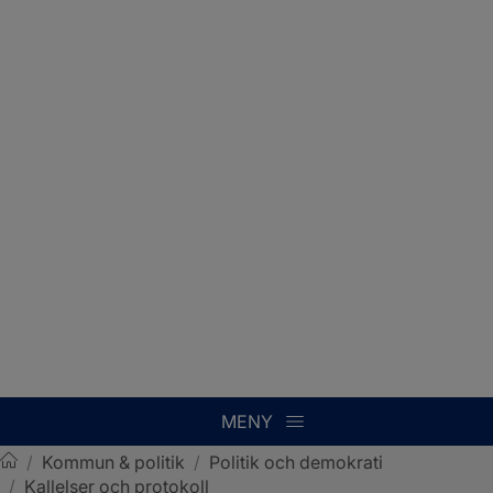
MENY
/
Kommun & politik
/
Politik och demokrati
/
Kallelser och protokoll
Sotenäs kommun