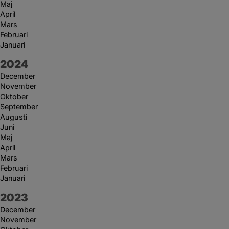
Maj
April
Mars
Februari
Januari
År:
2024
December
November
Oktober
September
Augusti
Juni
Maj
April
Mars
Februari
Januari
År:
2023
December
November