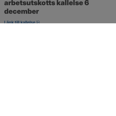
arbetsutskotts kallelse 6 
december
pdf, öppnas i nytt fönster.
Länk till kallelse
SOTENÄS KOMMUN
Besöksadress
Parkgatan 46
456 80 Kungshamn
Hitta hit