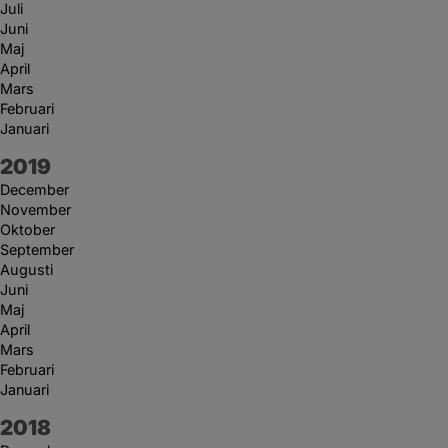
Juli
Juni
Maj
April
Mars
Februari
Januari
År:
2019
December
November
Oktober
September
Augusti
Juni
Maj
April
Mars
Februari
Januari
År:
2018