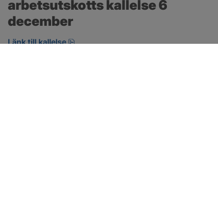
arbetsutskotts kallelse 6 
december
pdf, öppnas i nytt fönster.
Länk till kallelse
SOTENÄS KOMMUN
Besöksadress
Parkgatan 46
456 80 Kungshamn
Hitta hit