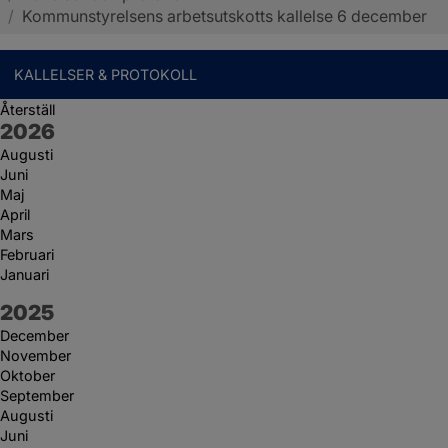
/
Kommunstyrelsens arbetsutskotts kallelse 6 december
KALLELSER & PROTOKOLL
Återställ
År:
2026
Augusti
Juni
Maj
April
Mars
Februari
Januari
År:
2025
December
November
Oktober
September
Augusti
Juni