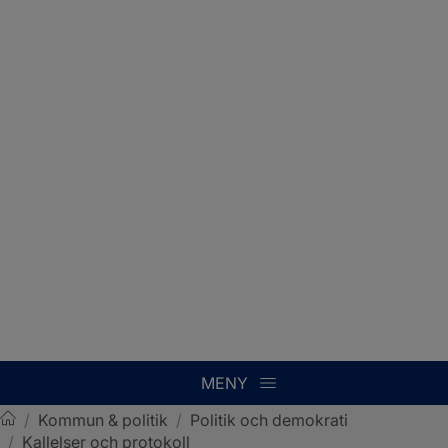
MENY
/
Kommun & politik
/
Politik och demokrati
/
Kallelser och protokoll
Sotenäs kommun