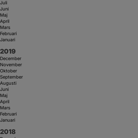
Juli
Juni
Maj
April
Mars
Februari
Januari
År:
2019
December
November
Oktober
September
Augusti
Juni
Maj
April
Mars
Februari
Januari
År:
2018