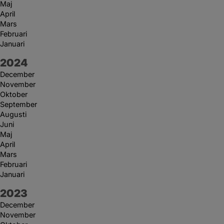
Maj
April
Mars
Februari
Januari
År:
2024
December
November
Oktober
September
Augusti
Juni
Maj
April
Mars
Februari
Januari
År:
2023
December
November