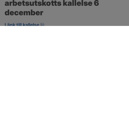
arbetsutskotts kallelse 6 
december
pdf, öppnas i nytt fönster.
Länk till kallelse
SOTENÄS KOMMUN
Besöksadress
Parkgatan 46
456 80 Kungshamn
Hitta hit