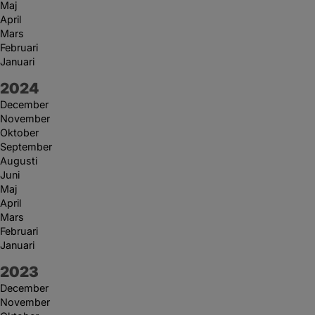
Maj
April
Mars
Februari
Januari
År:
2024
December
November
Oktober
September
Augusti
Juni
Maj
April
Mars
Februari
Januari
År:
2023
December
November