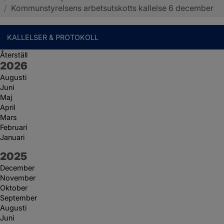
/
Kommunstyrelsens arbetsutskotts kallelse 6 december
KALLELSER & PROTOKOLL
Återställ
År:
2026
Augusti
Juni
Maj
April
Mars
Februari
Januari
År:
2025
December
November
Oktober
September
Augusti
Juni