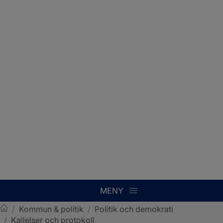
MENY
/
Kommun & politik
/
Politik och demokrati
/
Kallelser och protokoll
Sotenäs kommun