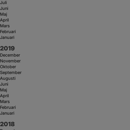
Juli
Juni
Maj
April
Mars
Februari
Januari
År:
2019
December
November
Oktober
September
Augusti
Juni
Maj
April
Mars
Februari
Januari
År:
2018