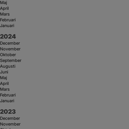
Maj
April
Mars
Februari
Januari
År:
2024
December
November
Oktober
September
Augusti
Juni
Maj
April
Mars
Februari
Januari
År:
2023
December
November