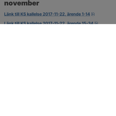
november
pdf.
Länk till KS kallelse 2017-11-22, ärende 1-14
pdf.
Länk till KS kallelse 2017-11-22, ärende 15-34
SOTENÄS KOMMUN
Besöksadress
Parkgatan 46
456 80 Kungshamn
Hitta hit