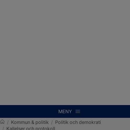
MENY
/
Kommun & politik
/
Politik och demokrati
/
Kallelser och protokoll
Sotenäs kommun