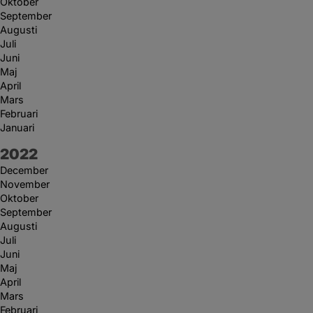
Oktober
September
Augusti
Juli
Juni
Maj
April
Mars
Februari
Januari
År:
2022
December
November
Oktober
September
Augusti
Juli
Juni
Maj
April
Mars
Februari