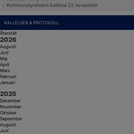
/
Kommunstyrelsens kallelse 22 november
KALLELSER & PROTOKOLL
Återställ
År:
2026
Augusti
Juni
Maj
April
Mars
Februari
Januari
År:
2025
December
November
Oktober
September
Augusti
Juni