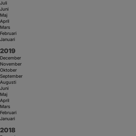
Juli
Juni
Maj
April
Mars
Februari
Januari
År:
2019
December
November
Oktober
September
Augusti
Juni
Maj
April
Mars
Februari
Januari
År:
2018