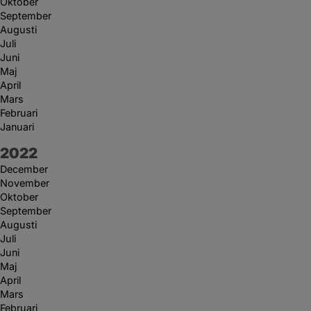
Oktober
September
Augusti
Juli
Juni
Maj
April
Mars
Februari
Januari
År:
2022
December
November
Oktober
September
Augusti
Juli
Juni
Maj
April
Mars
Februari