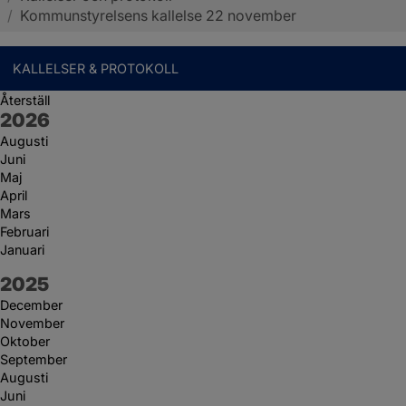
/
Kommunstyrelsens kallelse 22 november
KALLELSER & PROTOKOLL
Återställ
År:
2026
Augusti
Juni
Maj
April
Mars
Februari
Januari
År:
2025
December
November
Oktober
September
Augusti
Juni