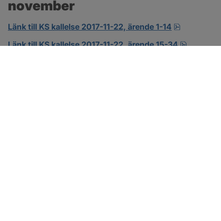
november
pdf.
Länk till KS kallelse 2017-11-22, ärende 1-14
pdf.
Länk till KS kallelse 2017-11-22, ärende 15-34
SOTENÄS KOMMUN
Besöksadress
Parkgatan 46
456 80 Kungshamn
Hitta hit