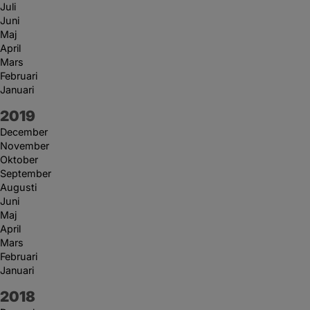
Juli
Juni
Maj
April
Mars
Februari
Januari
År:
2019
December
November
Oktober
September
Augusti
Juni
Maj
April
Mars
Februari
Januari
År:
2018