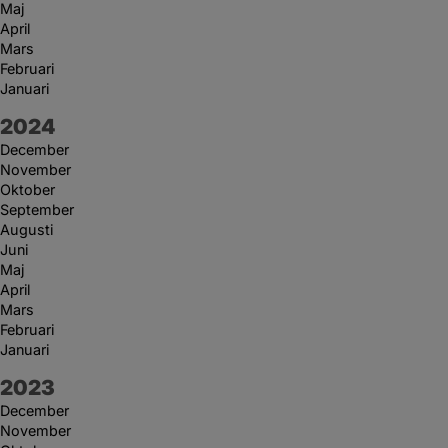
Maj
April
Mars
Februari
Januari
År:
2024
December
November
Oktober
September
Augusti
Juni
Maj
April
Mars
Februari
Januari
År:
2023
December
November