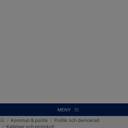
MENY
/
Kommun & politik
/
Politik och demokrati
/
Kallelser och protokoll
Sotenäs kommun