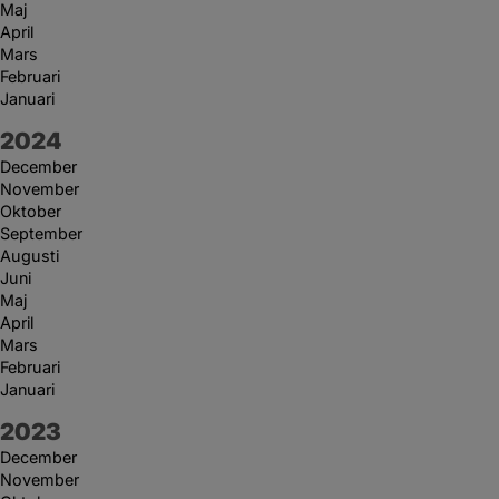
Maj
April
Mars
Februari
Januari
År:
2024
December
November
Oktober
September
Augusti
Juni
Maj
April
Mars
Februari
Januari
År:
2023
December
November