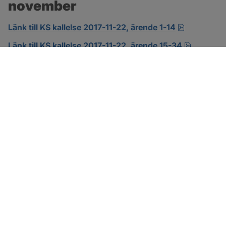
november
pdf.
Länk till KS kallelse 2017-11-22, ärende 1-14
pdf.
Länk till KS kallelse 2017-11-22, ärende 15-34
SOTENÄS KOMMUN
Besöksadress
Parkgatan 46
456 80 Kungshamn
Hitta hit