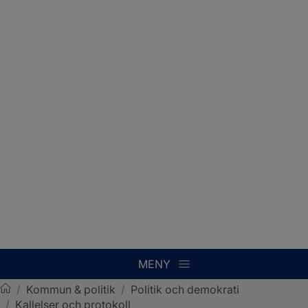
MENY
/
Kommun & politik
/
Politik och demokrati
/
Kallelser och protokoll
Sotenäs kommun