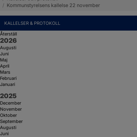
/
Kommunstyrelsens kallelse 22 november
KALLELSER & PROTOKOLL
Återställ
År:
2026
Augusti
Juni
Maj
April
Mars
Februari
Januari
År:
2025
December
November
Oktober
September
Augusti
Juni