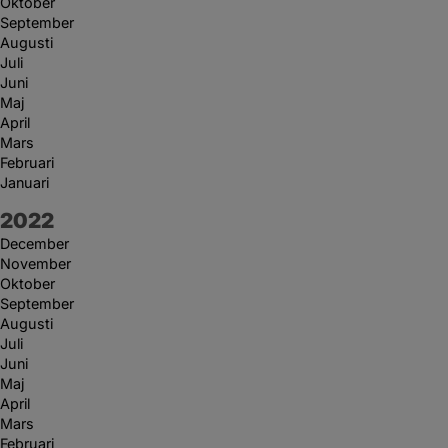
Oktober
September
Augusti
Juli
Juni
Maj
April
Mars
Februari
Januari
År:
2022
December
November
Oktober
September
Augusti
Juli
Juni
Maj
April
Mars
Februari