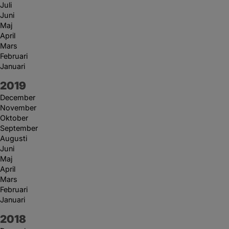
Juli
Juni
Maj
April
Mars
Februari
Januari
År:
2019
December
November
Oktober
September
Augusti
Juni
Maj
April
Mars
Februari
Januari
År:
2018