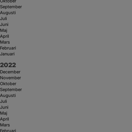
Oktober
September
Augusti
Juli
Juni
Maj
April
Mars
Februari
Januari
År:
2022
December
November
Oktober
September
Augusti
Juli
Juni
Maj
April
Mars
Februari