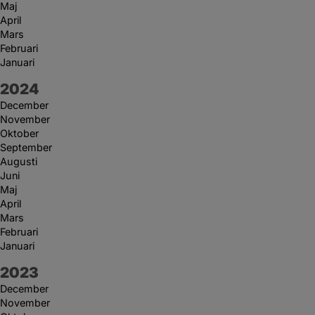
Maj
April
Mars
Februari
Januari
År:
2024
December
November
Oktober
September
Augusti
Juni
Maj
April
Mars
Februari
Januari
År:
2023
December
November