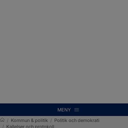
MENY
/
Kommun & politik
/
Politik och demokrati
/
Kallelser och protokoll
Sotenäs kommun