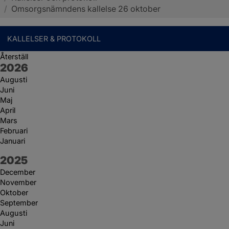
/
Omsorgsnämndens kallelse 26 oktober
KALLELSER & PROTOKOLL
Återställ
År:
2026
Augusti
Juni
Maj
April
Mars
Februari
Januari
År:
2025
December
November
Oktober
September
Augusti
Juni