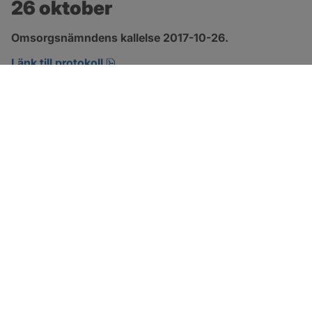
26 oktober
Omsorgsnämndens kallelse 2017-10-26.
pdf, öppnas i nytt fönster.
Länk till protokoll
SOTENÄS KOMMUN
Besöksadress
Parkgatan 46
456 80 Kungshamn
Hitta hit