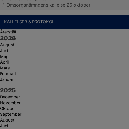
/
Omsorgsnämndens kallelse 26 oktober
KALLELSER & PROTOKOLL
Återställ
År:
2026
Augusti
Juni
Maj
April
Mars
Februari
Januari
År:
2025
December
November
Oktober
September
Augusti
Juni