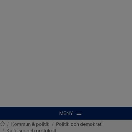
MENY
/
Kommun & politik
/
Politik och demokrati
/
Kallelser och protokoll
Sotenäs kommun