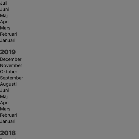
Juli
Juni
Maj
April
Mars
Februari
Januari
År:
2019
December
November
Oktober
September
Augusti
Juni
Maj
April
Mars
Februari
Januari
År:
2018