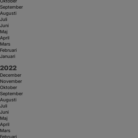
Oktober
September
Augusti
Juli
Juni
Maj
April
Mars
Februari
Januari
År:
2022
December
November
Oktober
September
Augusti
Juli
Juni
Maj
April
Mars
Februari