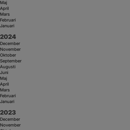
Maj
April
Mars
Februari
Januari
År:
2024
December
November
Oktober
September
Augusti
Juni
Maj
April
Mars
Februari
Januari
År:
2023
December
November