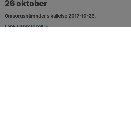
26 oktober
Omsorgsnämndens kallelse 2017-10-26.
pdf, öppnas i nytt fönster.
Länk till protokoll
SOTENÄS KOMMUN
Besöksadress
Parkgatan 46
456 80 Kungshamn
Hitta hit