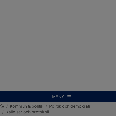
MENY
/
Kommun & politik
/
Politik och demokrati
/
Kallelser och protokoll
Sotenäs kommun