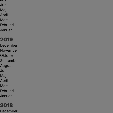
Juni
Maj
April
Mars
Februari
Januari
År:
2019
December
November
Oktober
September
Augusti
Juni
Maj
April
Mars
Februari
Januari
År:
2018
December