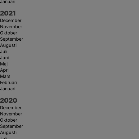
Januari
År:
2021
December
November
Oktober
September
Augusti
Juli
Juni
Maj
April
Mars
Februari
Januari
År:
2020
December
November
Oktober
September
Augusti
Juli