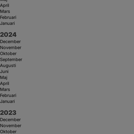
April
Mars
Februari
Januari
År:
2024
December
November
Oktober
September
Augusti
Juni
Maj
April
Mars
Februari
Januari
År:
2023
December
November
Oktober