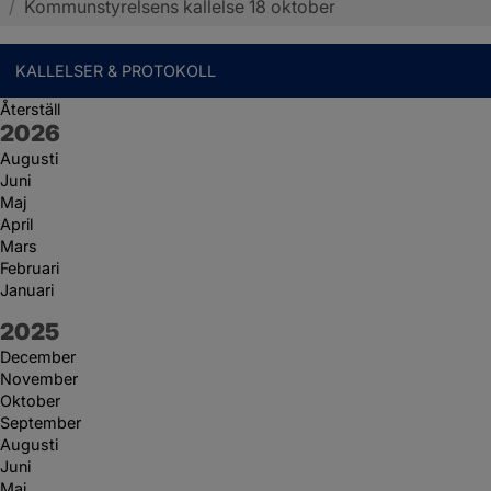
/
Kommunstyrelsens kallelse 18 oktober
KALLELSER & PROTOKOLL
Återställ
År:
2026
Augusti
Juni
Maj
April
Mars
Februari
Januari
År:
2025
December
November
Oktober
September
Augusti
Juni
Maj