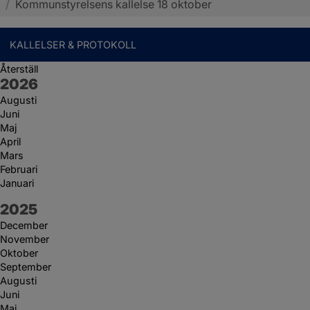
/
Kommunstyrelsens kallelse 18 oktober
KALLELSER & PROTOKOLL
Återställ
År:
2026
Augusti
Juni
Maj
April
Mars
Februari
Januari
År:
2025
December
November
Oktober
September
Augusti
Juni
Maj