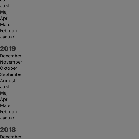
Juni
Maj
April
Mars
Februari
Januari
År:
2019
December
November
Oktober
September
Augusti
Juni
Maj
April
Mars
Februari
Januari
År:
2018
December