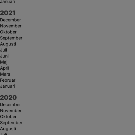
Januari
År:
2021
December
November
Oktober
September
Augusti
Juli
Juni
Maj
April
Mars
Februari
Januari
År:
2020
December
November
Oktober
September
Augusti
Juli