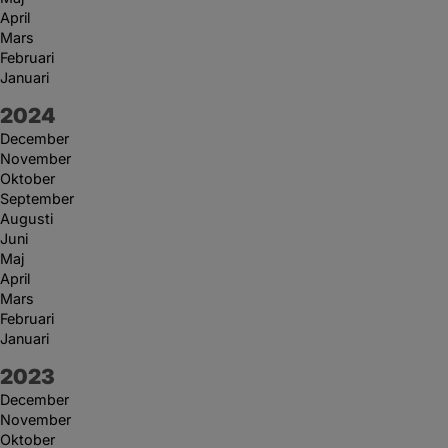
April
Mars
Februari
Januari
År:
2024
December
November
Oktober
September
Augusti
Juni
Maj
April
Mars
Februari
Januari
År:
2023
December
November
Oktober