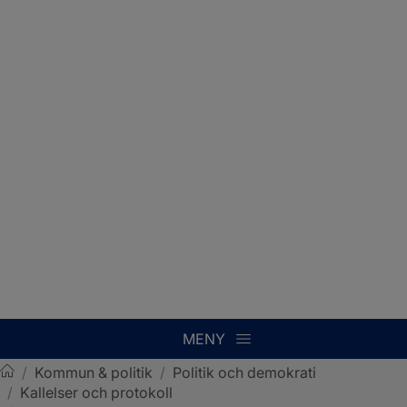
MENY
/
Kommun & politik
/
Politik och demokrati
/
Kallelser och protokoll
Sotenäs kommun