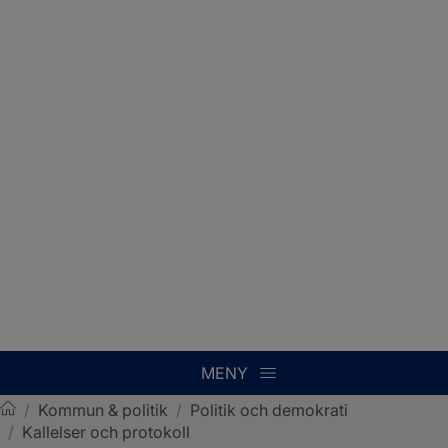
MENY
/
Kommun & politik
/
Politik och demokrati
/
Kallelser och protokoll
Sotenäs kommun