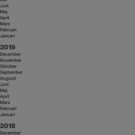
Juni
Maj
April
Mars
Februari
Januari
År:
2019
December
November
Oktober
September
Augusti
Juni
Maj
April
Mars
Februari
Januari
År:
2018
December