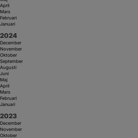
April
Mars
Februari
Januari
År:
2024
December
November
Oktober
September
Augusti
Juni
Maj
April
Mars
Februari
Januari
År:
2023
December
November
Oktober