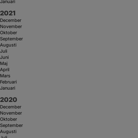
Januari
År:
2021
December
November
Oktober
September
Augusti
Juli
Juni
Maj
April
Mars
Februari
Januari
År:
2020
December
November
Oktober
September
Augusti
Juli