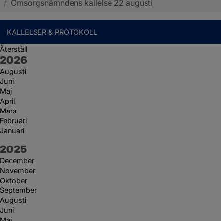
/
Omsorgsnämndens kallelse 22 augusti
KALLELSER & PROTOKOLL
Återställ
År:
2026
Augusti
Juni
Maj
April
Mars
Februari
Januari
År:
2025
December
November
Oktober
September
Augusti
Juni
Maj