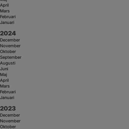
April
Mars
Februari
Januari
År:
2024
December
November
Oktober
September
Augusti
Juni
Maj
April
Mars
Februari
Januari
År:
2023
December
November
Oktober