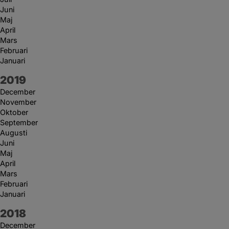
Juni
Maj
April
Mars
Februari
Januari
År:
2019
December
November
Oktober
September
Augusti
Juni
Maj
April
Mars
Februari
Januari
År:
2018
December