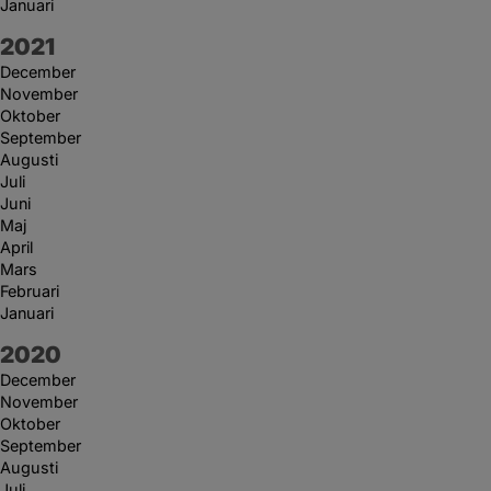
Januari
År:
2021
December
November
Oktober
September
Augusti
Juli
Juni
Maj
April
Mars
Februari
Januari
År:
2020
December
November
Oktober
September
Augusti
Juli