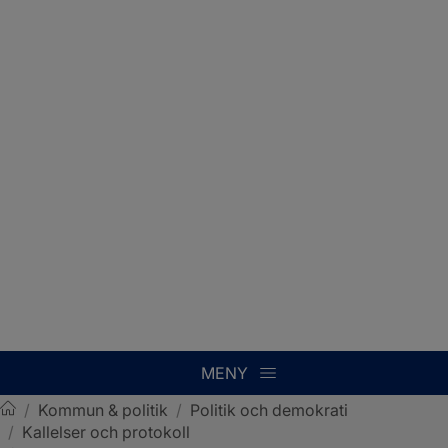
MENY
/
Kommun & politik
/
Politik och demokrati
/
Kallelser och protokoll
Sotenäs kommun