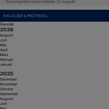
/
Omsorgsnämndens kallelse 22 augusti
KALLELSER & PROTOKOLL
Återställ
År:
2026
Augusti
Juni
Maj
April
Mars
Februari
Januari
År:
2025
December
November
Oktober
September
Augusti
Juni
Maj