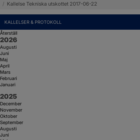
/
Kallelse Tekniska utskottet 2017-06-22
KALLELSER & PROTOKOLL
Återställ
År:
2026
Augusti
Juni
Maj
April
Mars
Februari
Januari
År:
2025
December
November
Oktober
September
Augusti
Juni