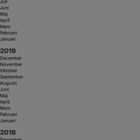
Juli
Juni
Maj
April
Mars
Februari
Januari
År:
2019
December
November
Oktober
September
Augusti
Juni
Maj
April
Mars
Februari
Januari
År:
2018
December