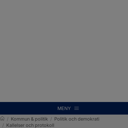
MENY
/
Kommun & politik
/
Politik och demokrati
/
Kallelser och protokoll
Sotenäs kommun