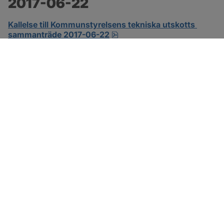
2017-06-22
Kallelse till Kommunstyrelsens tekniska utskotts 
pdf.
sammanträde 2017-06-22
SOTENÄS KOMMUN
Besöksadress
Parkgatan 46
456 80 Kungshamn
Hitta hit
Organisationsnummer: