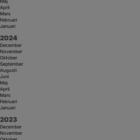
Maj
April
Mars
Februari
Januari
År:
2024
December
November
Oktober
September
Augusti
Juni
Maj
April
Mars
Februari
Januari
År:
2023
December
November
Oktober