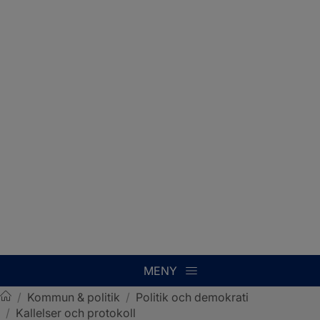
MENY
/
Kommun & politik
/
Politik och demokrati
/
Kallelser och protokoll
Sotenäs kommun