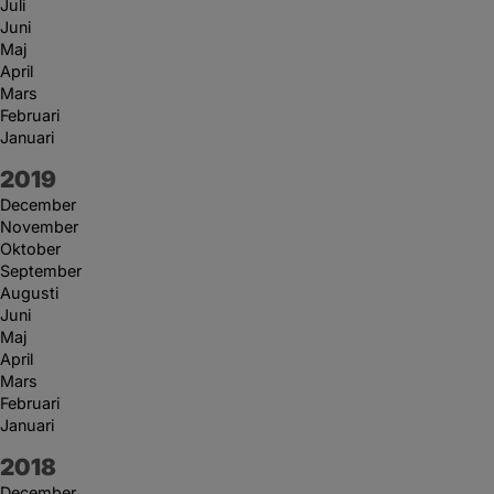
Juli
Juni
Maj
April
Mars
Februari
Januari
År:
2019
December
November
Oktober
September
Augusti
Juni
Maj
April
Mars
Februari
Januari
År:
2018
December