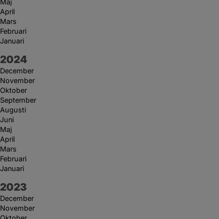
Maj
April
Mars
Februari
Januari
År:
2024
December
November
Oktober
September
Augusti
Juni
Maj
April
Mars
Februari
Januari
År:
2023
December
November
Oktober