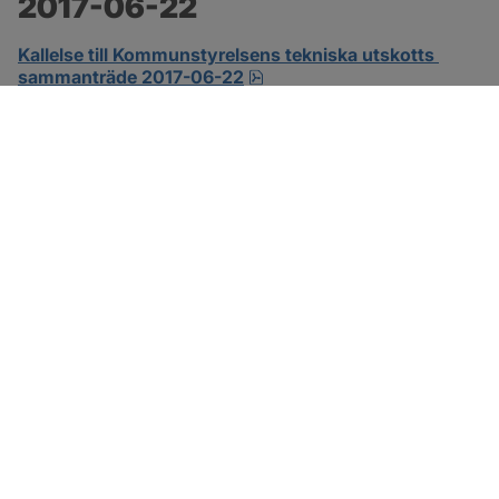
2017-06-22
Kallelse till Kommunstyrelsens tekniska utskotts 
pdf.
sammanträde 2017-06-22
SOTENÄS KOMMUN
Besöksadress
Parkgatan 46
456 80 Kungshamn
Hitta hit
Organisationsnummer: