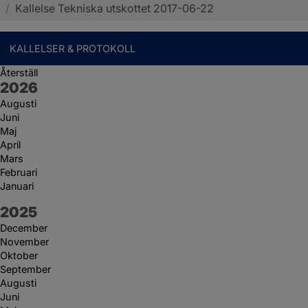
/
Kallelse Tekniska utskottet 2017-06-22
KALLELSER & PROTOKOLL
Återställ
År:
2026
Augusti
Juni
Maj
April
Mars
Februari
Januari
År:
2025
December
November
Oktober
September
Augusti
Juni