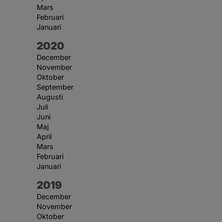
Mars
Februari
Januari
År:
2020
December
November
Oktober
September
Augusti
Juli
Juni
Maj
April
Mars
Februari
Januari
År:
2019
December
November
Oktober