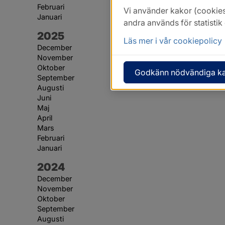
Februari
Vi använder kakor (cookies
Januari
andra används för statisti
År:
2025
Läs mer i vår cookiepolicy
December
November
Oktober
Godkänn nödvändiga k
September
Augusti
Juni
Maj
April
Mars
Februari
Januari
År:
2024
December
November
Oktober
September
Augusti