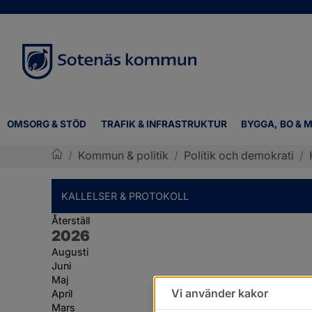
OMSORG & STÖD
TRAFIK & INFRASTRUKTUR
BYGGA, BO & M
/
Kommun & politik
/
Politik och demokrati
/
Sotenäs kommun
KALLELSER & PROTOKOLL
Återställ
År:
2026
Augusti
Juni
Maj
Vi använder kakor
April
Mars