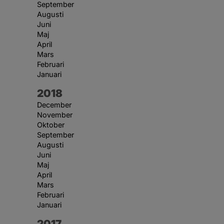
September
Augusti
Juni
Maj
April
Mars
Februari
Januari
År:
2018
December
November
Oktober
September
Augusti
Juni
Maj
April
Mars
Februari
Januari
År:
2017