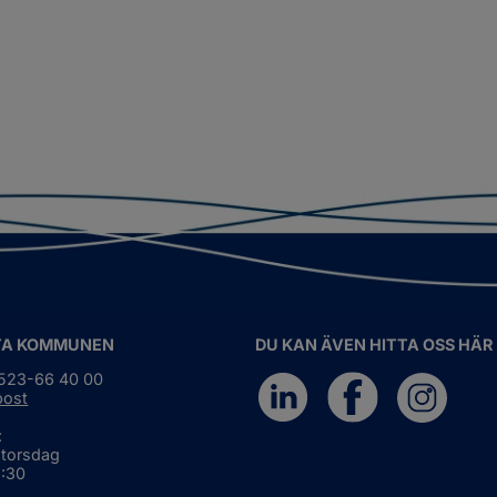
TA KOMMUNEN
DU KAN ÄVEN HITTA OSS HÄR
0523-66 40 00
post
:
 torsdag
6:30