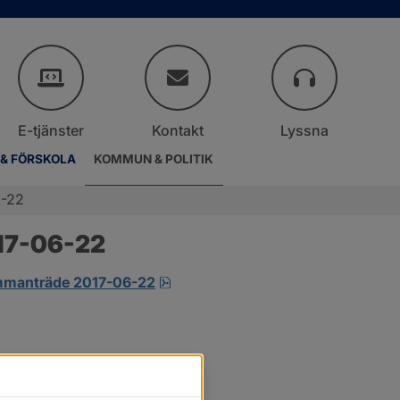
E-tjänster
Kontakt
Lyssna
 & FÖRSKOLA
KOMMUN & POLITIK
6-22
017-06-22
pdf.
sammanträde 2017-06-22