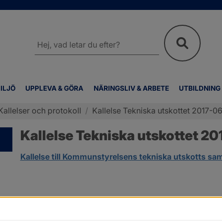
Sök
på
webbplatsen
ILJÖ
UPPLEVA & GÖRA
NÄRINGSLIV & ARBETE
UTBILDNING
Kallelser och protokoll
/
Kallelse Tekniska utskottet 2017-0
Kallelse Tekniska utskottet 2
Kallelse till Kommunstyrelsens tekniska utskotts 