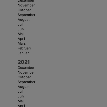
December
November
Oktober
September
Augusti
Juli
Juni
Maj
April
Mars
Februari
Januari
År:
2021
December
November
Oktober
September
Augusti
Juli
Juni
Maj
April