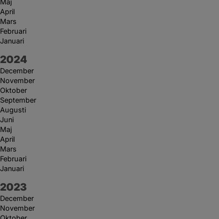
Maj
April
Mars
Februari
Januari
År:
2024
December
November
Oktober
September
Augusti
Juni
Maj
April
Mars
Februari
Januari
År:
2023
December
November
Oktober