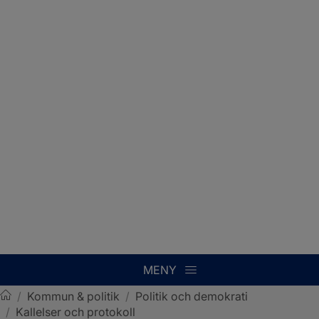
MENY
/
Kommun & politik
/
Politik och demokrati
/
Kallelser och protokoll
Sotenäs kommun