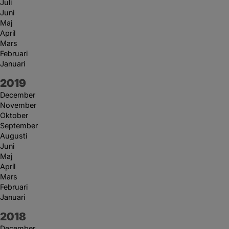
Juli
Juni
Maj
April
Mars
Februari
Januari
År:
2019
December
November
Oktober
September
Augusti
Juni
Maj
April
Mars
Februari
Januari
År:
2018
December