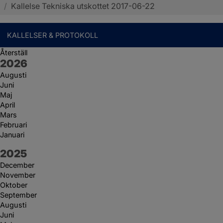
/
Kallelse Tekniska utskottet 2017-06-22
KALLELSER & PROTOKOLL
Återställ
År:
2026
Augusti
Juni
Maj
April
Mars
Februari
Januari
År:
2025
December
November
Oktober
September
Augusti
Juni