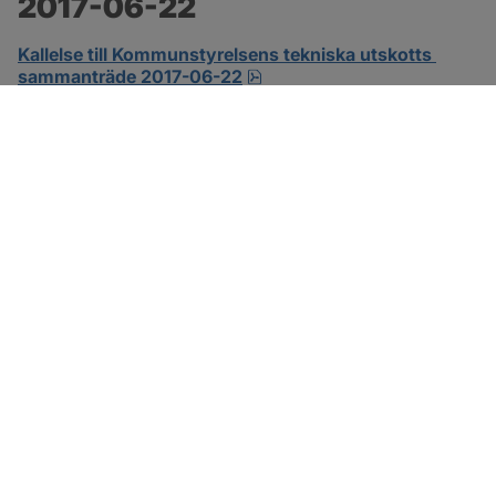
2017-06-22
Kallelse till Kommunstyrelsens tekniska utskotts 
pdf.
sammanträde 2017-06-22
SOTENÄS KOMMUN
Besöksadress
Parkgatan 46
456 80 Kungshamn
Hitta hit
Organisationsnummer: