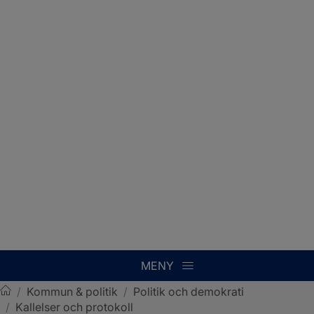
MENY
/
Kommun & politik
/
Politik och demokrati
/
Kallelser och protokoll
Sotenäs kommun