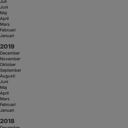
Juli
Juni
Maj
April
Mars
Februari
Januari
År:
2019
December
November
Oktober
September
Augusti
Juni
Maj
April
Mars
Februari
Januari
År:
2018
December