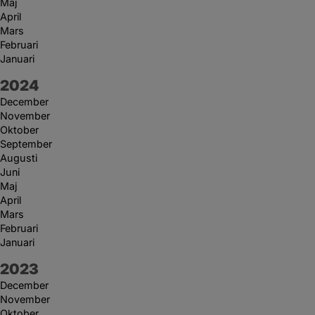
Maj
April
Mars
Februari
Januari
År:
2024
December
November
Oktober
September
Augusti
Juni
Maj
April
Mars
Februari
Januari
År:
2023
December
November
Oktober