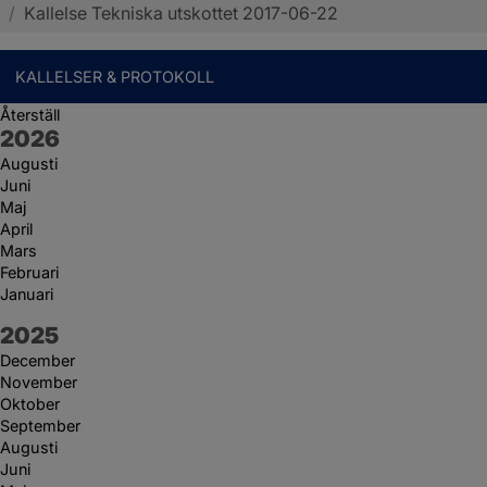
/
Kallelse Tekniska utskottet 2017-06-22
KALLELSER & PROTOKOLL
Återställ
År:
2026
Augusti
Juni
Maj
April
Mars
Februari
Januari
År:
2025
December
November
Oktober
September
Augusti
Juni