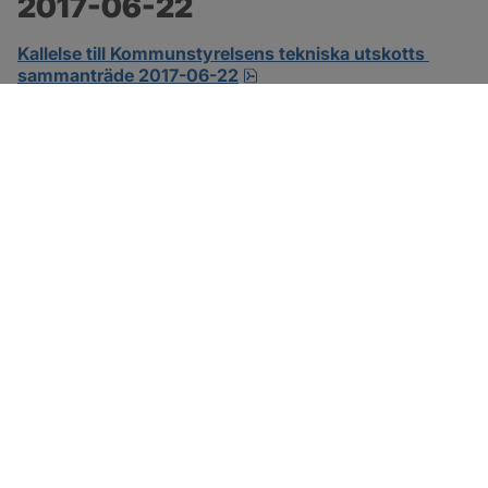
2017-06-22
Kallelse till Kommunstyrelsens tekniska utskotts 
pdf.
sammanträde 2017-06-22
SOTENÄS KOMMUN
Besöksadress
Parkgatan 46
456 80 Kungshamn
Hitta hit
Organisationsnummer: