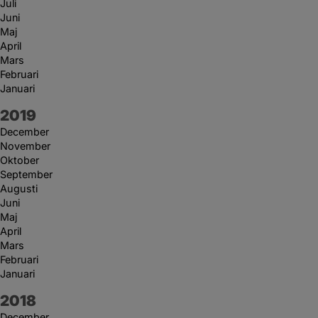
Juli
Juni
Maj
April
Mars
Februari
Januari
År:
2019
December
November
Oktober
September
Augusti
Juni
Maj
April
Mars
Februari
Januari
År:
2018
December