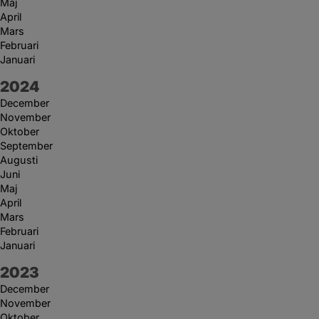
Maj
April
Mars
Februari
Januari
År:
2024
December
November
Oktober
September
Augusti
Juni
Maj
April
Mars
Februari
Januari
År:
2023
December
November
Oktober