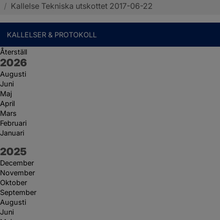
/
Kallelse Tekniska utskottet 2017-06-22
KALLELSER & PROTOKOLL
Återställ
År:
2026
Augusti
Juni
Maj
April
Mars
Februari
Januari
År:
2025
December
November
Oktober
September
Augusti
Juni