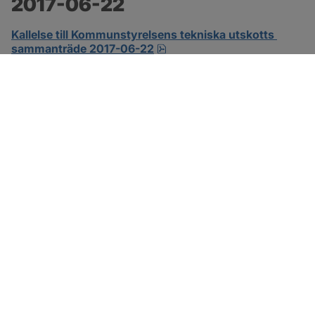
2017-06-22
Kallelse till Kommunstyrelsens tekniska utskotts 
pdf.
sammanträde 2017-06-22
SOTENÄS KOMMUN
Besöksadress
Parkgatan 46
456 80 Kungshamn
Hitta hit
Organisationsnummer: