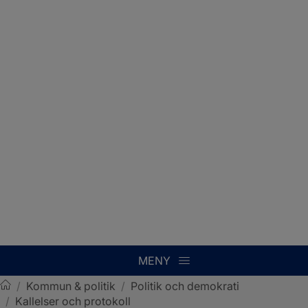
MENY
/
Kommun & politik
/
Politik och demokrati
/
Kallelser och protokoll
Sotenäs kommun