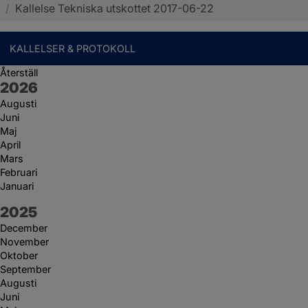
/
Kallelse Tekniska utskottet 2017-06-22
KALLELSER & PROTOKOLL
Återställ
År:
2026
Augusti
Juni
Maj
April
Mars
Februari
Januari
År:
2025
December
November
Oktober
September
Augusti
Juni