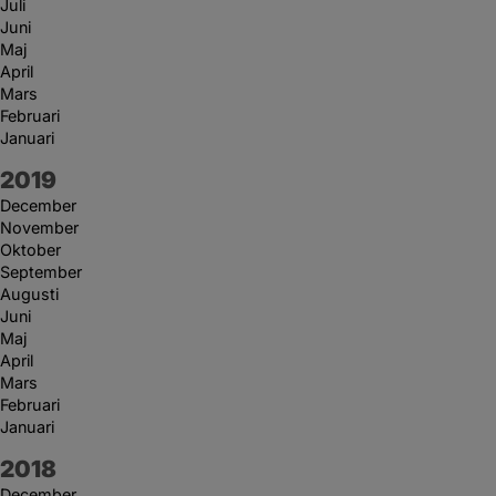
Juli
Juni
Maj
April
Mars
Februari
Januari
År:
2019
December
November
Oktober
September
Augusti
Juni
Maj
April
Mars
Februari
Januari
År:
2018
December