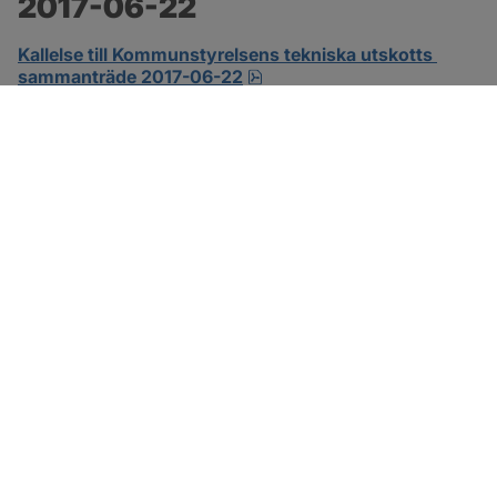
2017-06-22
Kallelse till Kommunstyrelsens tekniska utskotts 
pdf.
sammanträde 2017-06-22
SOTENÄS KOMMUN
Besöksadress
Parkgatan 46
456 80 Kungshamn
Hitta hit
Organisationsnummer: