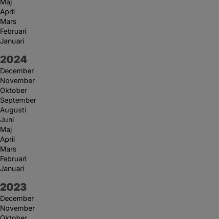
Maj
April
Mars
Februari
Januari
År:
2024
December
November
Oktober
September
Augusti
Juni
Maj
April
Mars
Februari
Januari
År:
2023
December
November
Oktober