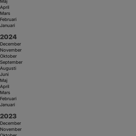
Maj
April
Mars
Februari
Januari
År:
2024
December
November
Oktober
September
Augusti
Juni
Maj
April
Mars
Februari
Januari
År:
2023
December
November
Oktober