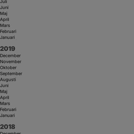
Juli
Juni
Maj
April
Mars
Februari
Januari
År:
2019
December
November
Oktober
September
Augusti
Juni
Maj
April
Mars
Februari
Januari
År:
2018
December