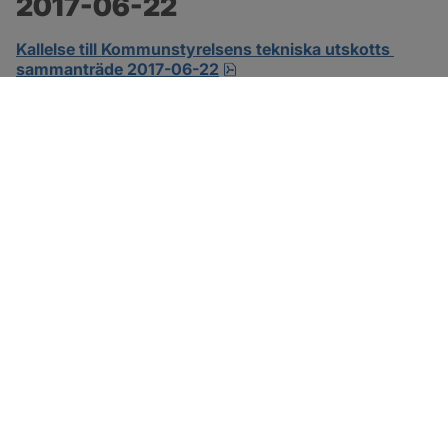
2017-06-22
Kallelse till Kommunstyrelsens tekniska utskotts 
pdf.
sammanträde 2017-06-22
SOTENÄS KOMMUN
Besöksadress
Parkgatan 46
456 80 Kungshamn
Hitta hit
Organisationsnummer: