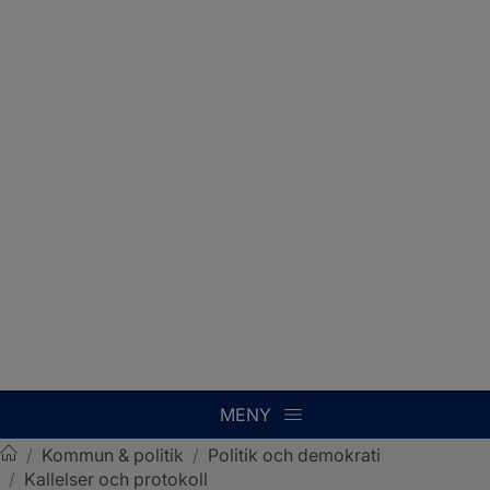
MENY
/
Kommun & politik
/
Politik och demokrati
/
Kallelser och protokoll
Sotenäs kommun