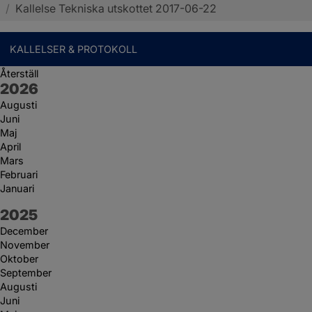
/
Kallelse Tekniska utskottet 2017-06-22
KALLELSER & PROTOKOLL
Återställ
År:
2026
Augusti
Juni
Maj
April
Mars
Februari
Januari
År:
2025
December
November
Oktober
September
Augusti
Juni