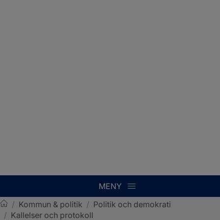
MENY
/
Kommun & politik
/
Politik och demokrati
/
Kallelser och protokoll
Sotenäs kommun