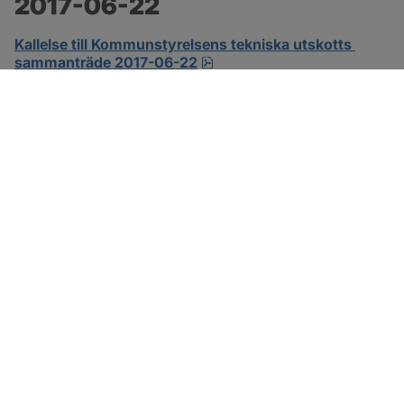
2017-06-22
Kallelse till Kommunstyrelsens tekniska utskotts 
pdf.
sammanträde 2017-06-22
SOTENÄS KOMMUN
Besöksadress
Parkgatan 46
456 80 Kungshamn
Hitta hit
Organisationsnummer: