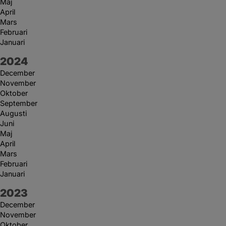
Maj
April
Mars
Februari
Januari
År:
2024
December
November
Oktober
September
Augusti
Juni
Maj
April
Mars
Februari
Januari
År:
2023
December
November
Oktober