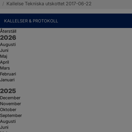
/
Kallelse Tekniska utskottet 2017-06-22
KALLELSER & PROTOKOLL
Återställ
År:
2026
Augusti
Juni
Maj
April
Mars
Februari
Januari
År:
2025
December
November
Oktober
September
Augusti
Juni