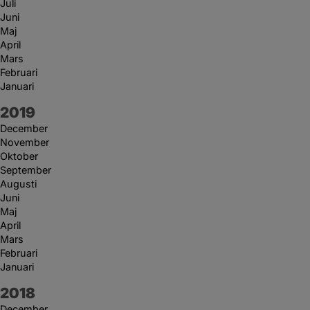
Juli
Juni
Maj
April
Mars
Februari
Januari
År:
2019
December
November
Oktober
September
Augusti
Juni
Maj
April
Mars
Februari
Januari
År:
2018
December