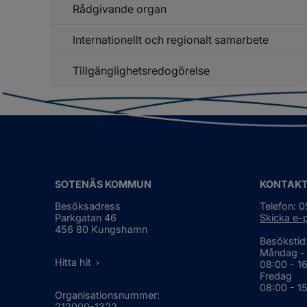
Rådgivande organ
Un
f
Pr
Internationellt och regionalt samarbete
Un
f
Rå
Tillgänglighetsredogörelse
Un
or
f
In
o
re
sa
SOTENÄS KOMMUN
KONTAK
Besöksadress
Telefon: 
Parkgatan 46
Skicka e-
456 80 Kungshamn
Besökstid
Måndag -
Hitta hit
08:00 - 1
Fredag
08:00 - 1
Organisationsnummer:
212000-1322