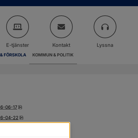
E-tjänster
Kontakt
Lyssna
 & FÖRSKOLA
KOMMUN & POLITIK
pdf, 220.6 kB.
26-06-17
pdf, 245.4 kB, öppnas i nytt fönster.
26-04-22
pdf, 214.8 kB, öppnas i nytt fönster.
26-03-17