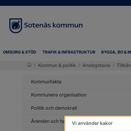
OMSORG & STÖD
TRAFIK & INFRASTRUKTUR
BYGGA, BO & M
/
Kommun & politik
/
Anslagstavla
/
Tillkä
Sotenäs kommun
Kommunfakta
Kommunens organisation
Un
f
K
Politik och demokrati
Un
f
K
Ärenden och handlingar
Un
or
Vi använder kakor
f
Po