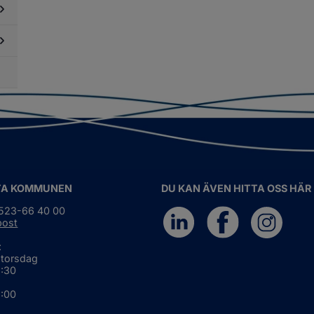
dersidor
ör
essmaterial
dersidor
ör
dgivande
dersidor
gan
ör
ternationellt
ch
gionalt
marbete
TA KOMMUNEN
DU KAN ÄVEN HITTA OSS HÄR
0523-66 40 00
post
:
 torsdag
6:30
5:00