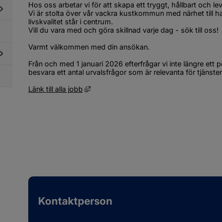
phandling
Hos oss arbetar vi för att skapa ett tryggt, hållbart och l
dersidor
ch
Vi är stolta över vår vackra kustkommun med närhet till have
ör
köp
livskvalitet står i centrum.
llstånd,
Vill du vara med och göra skillnad varje dag - sök till oss!
dersidor
gler
ör
ch
Varmt välkommen med din ansökan.
betsmarknad
llsyn
Från och med 1 januari 2026 efterfrågar vi inte längre ett 
besvara ett antal urvalsfrågor som är relevanta för tjänste
dersidor
ör
Länk till annan webbplats, öppnas i nytt
Länk till alla jobb
obba
os
ss
Kontaktperson