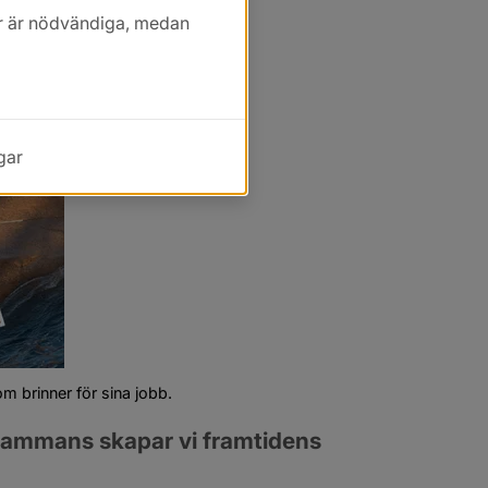
kor är nödvändiga, medan
gar
om brinner för sina jobb.
sammans skapar vi framtidens 