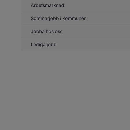
Up
Arbetsmarknad
Un
o
f
in
Ti
Sommarjobb i kommunen
Un
re
f
o
Ar
ti
Jobba hos oss
Lediga jobb
Un
f
J
h
o