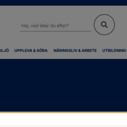
Sök
på
webbplatsen
ILJÖ
UPPLEVA & GÖRA
NÄRINGSLIV & ARBETE
UTBILDNING