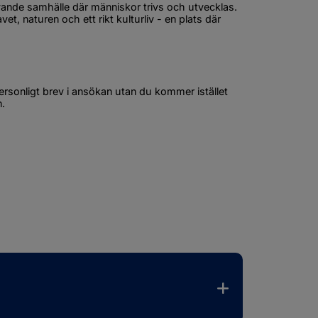
evande samhälle där människor trivs och utvecklas. 
t, naturen och ett rikt kulturliv - en plats där 
personligt brev i ansökan utan du kommer istället 
n.
 fönster.