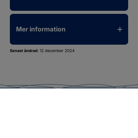
Mer information
Senast ändrad:
12 december 2024
SOTENÄS KOMMUN
Besöksadress