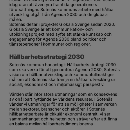
idag utan att äventyra framtida generationers 
förutsättningar. Sotenäs kommuns arbete med hållbar 
utveckling utgår från Agenda 2030 och de globala 
målen.
Sotenäs deltar i projektet Glokala Sverige sedan 2020. 
Glokala Sverige är ett kommunikation- och 
utbildningsprojekt med syfte att stärka kunskap och 
engagemang för Agenda 2030 bland politiker och 
tjänstepersoner i kommuner och regioner. 
Hållbarhetsstrategi 2030
Sotenäs kommun har antagit Hållbarhetsstrategi 2030 
som ska verka för att genomföra Agenda 2030, Sotenäs 
vision om hållbar utveckling och kommunfullmäktiges 
mål om att Sotenäs ska främja en hållbar utveckling ur 
socialt, ekonomiskt och miljömässigt perspektiv.
Världen står inför stora utmaningar som en konsekvens 
av ohållbart nyttjande av världens resurser. I Sotenäs 
vänder vi utmaningar för att se möjligheter i samverkan 
mellan sektorer, branscher och aktörer. I Sotenäs 
hållbarhetsarbete är cirkulär ekonomi centralt, vi ser 
sammanhanget och helheten och strävar efter att finna 
en balans mellan hållbarhetsdimensionerna