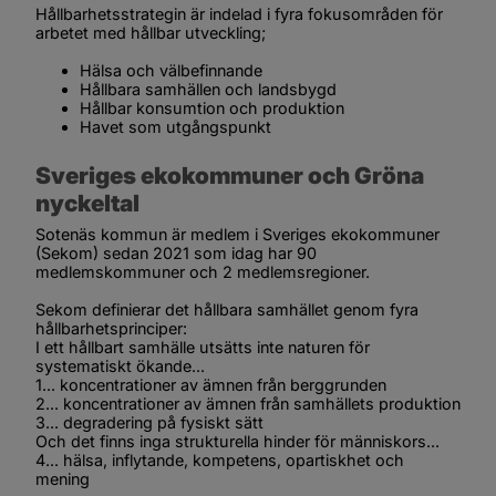
Hållbarhetsstrategin är indelad i fyra fokusområden för 
arbetet med hållbar utveckling;
Hälsa och välbefinnande
Hållbara samhällen och landsbygd
Hållbar konsumtion och produktion
Havet som utgångspunkt
Sveriges ekokommuner och Gröna 
nyckeltal
Sotenäs kommun är medlem i Sveriges ekokommuner 
(Sekom) sedan 2021 som idag har 90 
medlemskommuner och 2 medlemsregioner.
Sekom definierar det hållbara samhället genom fyra 
hållbarhetsprinciper:
I ett hållbart samhälle utsätts inte naturen för 
systematiskt ökande...
1... koncentrationer av ämnen från berggrunden
2... koncentrationer av ämnen från samhällets produktion
3... degradering på fysiskt sätt
Och det finns inga strukturella hinder för människors...
4... hälsa, inflytande, kompetens, opartiskhet och 
mening