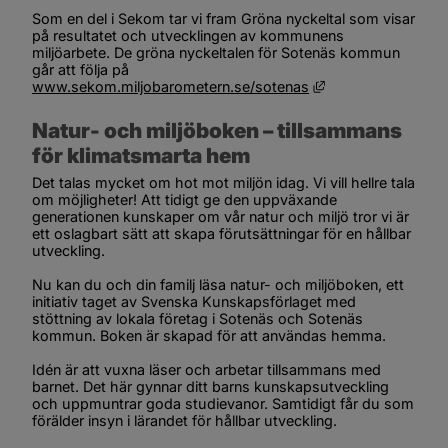
Som en del i Sekom tar vi fram Gröna nyckeltal som visar 
på resultatet och utvecklingen av kommunens 
miljöarbete. De gröna nyckeltalen för Sotenäs kommun 
går att följa på
Länk till annan we
www.sekom.miljobarometern.se/sotenas
Natur- och miljöboken – tillsammans 
för klimatsmarta hem
Det talas mycket om hot mot miljön idag. Vi vill hellre tala 
om möjligheter! Att tidigt ge den uppväxande 
generationen kunskaper om vår natur och miljö tror vi är 
ett oslagbart sätt att skapa förutsättningar för en hållbar 
utveckling.
Nu kan du och din familj läsa natur- och miljöboken, ett 
initiativ taget av Svenska Kunskapsförlaget med 
stöttning av lokala företag i Sotenäs och Sotenäs 
kommun. Boken är skapad för att användas hemma.
Idén är att vuxna läser och arbetar tillsammans med 
barnet. Det här gynnar ditt barns kunskapsutveckling 
och uppmuntrar goda studievanor. Samtidigt får du som 
förälder insyn i lärandet för hållbar utveckling.