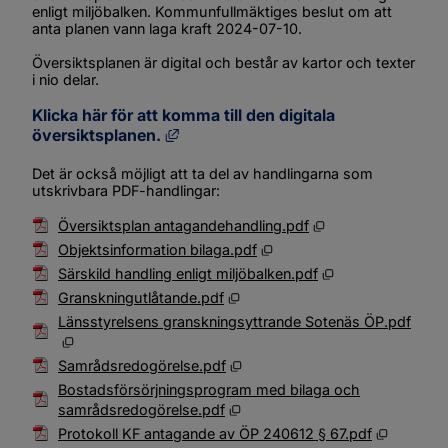
enligt miljöbalken. Kommunfullmäktiges beslut om att 
anta planen vann laga kraft 2024-07-10.
Översiktsplanen är digital och består av kartor och texter 
i nio delar.
Klicka här
 för att komma till den digitala 
Länk till annan webbplats, öppnas i
översiktsplanen.
Det är också möjligt att ta del av handlingarna som 
utskrivbara PDF-handlingar:
Pdf, 50 MB, öppnas
Översiktsplan antagandehandling.pdf
Pdf, 863.4 kB, öppnas i ny
Objektsinformation bilaga.pdf
Pdf, 610.9 kB, öp
Särskild handling enligt miljöbalken.pdf
Pdf, 1.6 MB, öppnas i nytt fönst
Granskningutlåtande.pdf
Länsstyrelsens granskningsyttrande Sotenäs ÖP.pdf
Pdf, 230.8 kB, öppnas i nytt fönster.
Pdf, 1.8 MB, öppnas i nytt fönst
Samrådsredogörelse.pdf
Bostadsförsörjningsprogram med bilaga och
Pdf, 73 MB, öppnas i nytt fönst
samrådsredogörelse.pdf
Pdf, 273.
Protokoll KF antagande av ÖP 240612 § 67.pdf