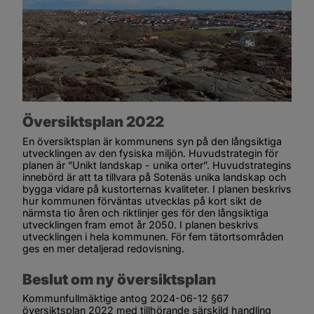
Översiktsplan 2022
En översiktsplan är kommunens syn på den långsiktiga 
utvecklingen av den fysiska miljön. Huvudstrategin för 
planen är ”Unikt landskap - unika orter”. Huvudstrategins 
innebörd är att ta tillvara på Sotenäs unika landskap och 
bygga vidare på kustorternas kvaliteter. I planen beskrivs 
hur kommunen förväntas utvecklas på kort sikt de 
närmsta tio åren och riktlinjer ges för den långsiktiga 
utvecklingen fram emot år 2050. I planen beskrivs 
utvecklingen i hela kommunen. För fem tätortsområden 
ges en mer detaljerad redovisning.
Beslut om ny översiktsplan
Kommunfullmäktige antog 2024-06-12 §67 
översiktsplan 2022 med tillhörande särskild handling 