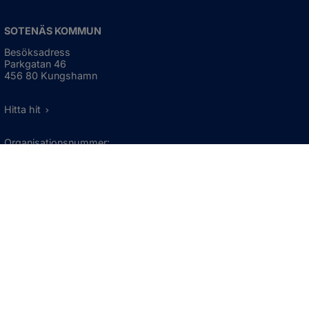
SOTENÄS KOMMUN
Besöksadress
Parkgatan 46
456 80 Kungshamn
Hitta hit
Organisationsnummer:
212000-1322
KONTAKTA KOMMUNEN
Telefon: 0523-66 40 00
Skicka e-post
Besökstid:
Måndag - torsdag
08:00 - 16:30
Fredag
08:00 - 15:00
Öppnas i nytt fönster.
För avvikande öppettider, 
klicka här