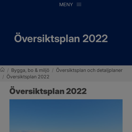
MENY
Översiktsplan 2022
/
Bygga, bo & miljö
/
Översiktsplan och detaljplaner
/
Översiktsplan 2022
Sotenäs kommun
Översiktsplan 2022