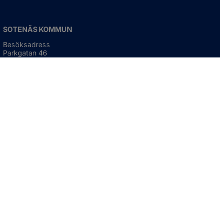
SOTENÄS KOMMUN
Besöksadress
Parkgatan 46
456 80 Kungshamn
Hitta hit
Organisationsnummer:
212000-1322
KONTAKTA KOMMUNEN
Telefon: 0523-66 40 00
Skicka e-post
Besökstid:
Måndag - torsdag
08:00 - 16:30
Fredag
08:00 - 15:00