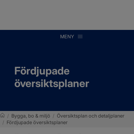
MENY
Fördjupade 
översiktsplaner
/
Bygga, bo & miljö
/
Översiktsplan och detaljplaner
/
Fördjupade översiktsplaner
Sotenäs kommun