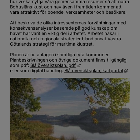
hur vi ska nyttja våra gemensamma resurser så att norra 
Bohusläns kust och hav även i framtiden kommer att 
vara attraktivt för boende, verksamheter och besökare.
Att beskriva de olika intressenternas förväntningar med 
konsekvensanalyser baserade på god kunskap om 
havet har varit en viktig del i arbetet. Arbetet hakar i 
nationella och regionala strategier bland annat Västra 
Götalands strategi för maritima klustret.
Planen är nu antagen i samtliga fyra kommuner. 
Planbeskrivningen och övriga dokument finns tillgänglig 
Länk till annan webbplats, öp
som pdf: 
Blå översiktsplan, pdf
Länk t
eller som digital handling: 
Blå översiktsplan, kartportal