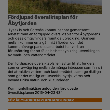
Fördjupad översiktsplan för 
Åbyfjorden
 Lysekils och Sotenäs kommuner har gemensamt 
arbetat fram en fördjupad översiktsplan för Åbyfjordens 
och dess omgivningars framtida utveckling. Gränsen 
mellan kommunerna går mitt i fjorden och det 
kommunövergripande samarbetet har varit en 
förutsättning för att få en helhetssyn kring utvecklingen 
av mark- och vattenområdet.
Den fördjupade översiktsplanen syftar till att fungera 
som en avvägning mellan de många intressen som finns i 
det attraktiva vatten- och kustområdet, samt ge riktlinjer 
som gör det möjligt att utveckla, nyttja, värna och 
bevara unika natur- och kulturvärden.
Kommunfullmäktige antog den fördjupade 
översiktsplanen 2015-04-23 §34.
FÖP ÅBYFJORDEN PLANHANDLINGAR