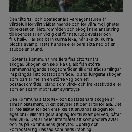
Den tätorts- och bostadsnära vardagsnaturen är 
värdefull för vårt välbefinnande och för våra möjligheter 
till rekreation. Naturområden och skog i nära anslutning 
till boendet är en viktig del för naturupplevelser och 
friluftsliv. Här ska barn kunna leka, här ska du kunna 
plocka svamp, rasta hunden eller bara sitta ned på en 
stubbe en stund.
I Sotenäs kommun finns flera fina tätortsnära 
skogar. Skogen kan se olika ut, allt från större 
sammanhängande skogsområden till små trädsamlingar 
insprängda i ett bostadsområde. Ibland fungerar skogen 
som barriär mellan en större väg och ett 
bostadsområde, ibland som vind- och insiktsskydd eller 
som en skärm mot ”fula” synintryck.
Den kommunala tätorts- och bostadsnära skogen är 
allmän platsmark, vilket betyder att den är till för alla. Det 
är inte tillåtet för den enskilde att använda skogen för 
eget bruk eller att göra upplag för till exempel ved, båtar 
eller virke. Det är heller inte tillåtet att kompostera avfall 
och ris på kommunens grönytor. Upplag och 
kompostering klassas som nedskräpning.