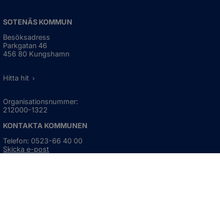
SOTENÄS KOMMUN
Besöksadress
Parkgatan 46
456 80 Kungshamn
Hitta hit
Organisationsnummer:
212000-1322
KONTAKTA KOMMUNEN
Telefon: 0523-66 40 00
Skicka e-post
Besökstid:
Måndag - torsdag
08:00 - 16:30
Fredag
08:00 - 15:00
Öppnas i nytt fönster.
För avvikande öppettider, 
klicka här