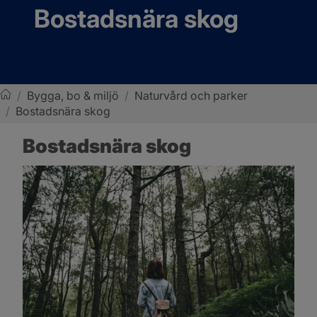
Bostadsnära skog
/
Bygga, bo & miljö
/
Naturvård och parker
/
Bostadsnära skog
Sotenäs kommun
Bostadsnära skog