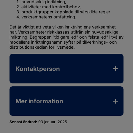
huvudsaklig inriktning,
aktiviteter med kontrollbehov,
produktgrupper kopplade till särskilda regler
verksamhetens omfattning.
Det är viktigt att veta vilken inriktning ens verksamhet 
har. Verksamheter riskklassas utifrån sin huvudsakliga 
inriktning. Begreppen ”tidigare led” och ”sista led” i två av 
modellens inriktningsnamn syftar på tillverknings- och 
distributionskedjan för livsmedel.
Filer tillgängliga för nedladdning
Ikon som illustrerar filtyp
Filnamn
Filstorlek
Datum f
Kontaktperson
Mer information
Senast ändrad:
03 januari 2025