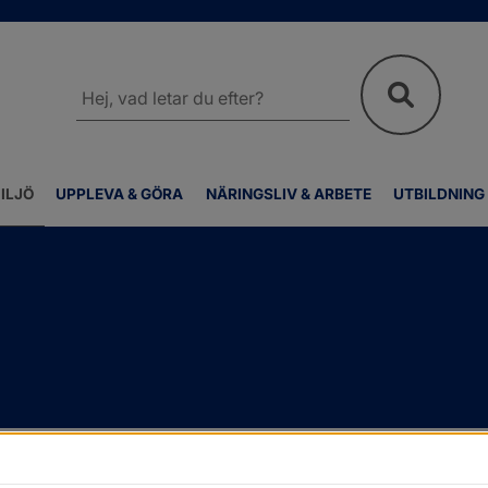
Sök
på
webbplatsen
ILJÖ
UPPLEVA & GÖRA
NÄRINGSLIV & ARBETE
UTBILDNING
a eller riva
/
Mur och plank