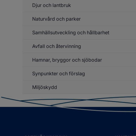
Ke
Djur och lantbruk
Un
f
Li
Naturvård och parker
Un
o
f
hä
D
Samhällsutveckling och hållbarhet
Un
o
f
la
Na
Avfall och återvinning
Un
o
f
pa
Sa
Hamnar, bryggor och sjöbodar
Un
o
f
hå
Av
Synpunkter och förslag
Un
o
f
åt
Ha
Miljöskydd
br
o
sj
Un
f
Mi