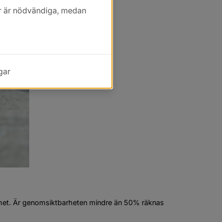
kor är nödvändiga, medan
gar
rhet. Är genomsiktbarheten mindre än 50% räknas 