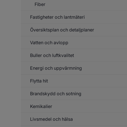
Fiber
Fastigheter och lantmäteri
Un
f
Fi
Översiktsplan och detaljplaner
Un
f
Fa
Vatten och avlopp
Un
o
f
la
Öv
Buller och luftkvalitet
Un
o
f
de
Va
Energi och uppvärmning
Un
o
f
av
Bu
Flytta hit
Un
o
f
lu
En
Brandskydd och sotning
o
up
Kemikalier
Un
f
Br
Livsmedel och hälsa
Un
o
f
so