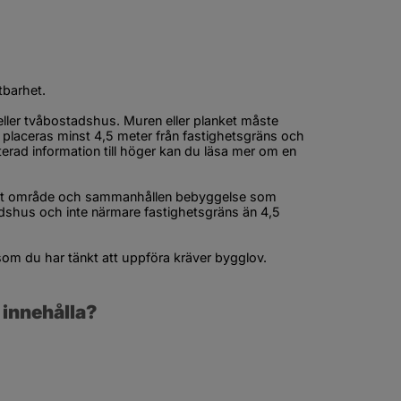
tbarhet.
eller tvåbostadshus. Muren eller planket måste 
placeras minst 4,5 meter från fastighetsgräns och 
terad information
 till höger kan du läsa mer om en 
agt område och sammanhållen bebyggelse som 
adshus och inte närmare fastighetsgräns än 4,5 
m du har tänkt att uppföra kräver bygglov.
 innehålla?