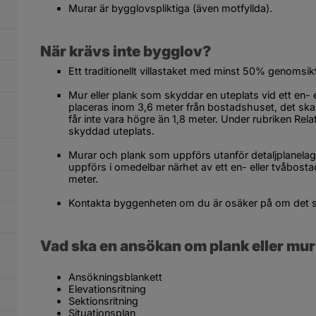
Murar är bygglovspliktiga (även motfyllda).
När krävs inte bygglov?
Ett traditionellt villastaket med minst 50% genomsik
Mur eller plank som skyddar en uteplats vid ett en- 
placeras inom 3,6 meter från bostadshuset, det ska 
får inte vara högre än 1,8 meter. Under rubriken 
Rela
skyddad uteplats.
Murar och plank som uppförs utanför detaljplanel
uppförs i omedelbar närhet av ett en- eller tvåbost
meter.
Kontakta byggenheten om du är osäker på om det so
Vad ska en ansökan om plank eller mur
Ansökningsblankett
Elevationsritning
Sektionsritning
Situationsplan