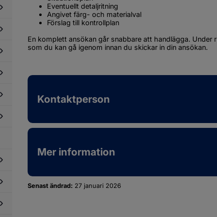
Eventuellt detaljritning
Angivet färg- och materialval
Förslag till kontrollplan
dersidor
ör
En komplett ansökan går snabbare att handlägga. Under r
ber
som du kan gå igenom innan du skickar in din ansökan.
dersidor
ör
stigheter
dersidor
ch
ör
ntmäteri
ersiktsplan
dersidor
ch
Kontaktperson
ör
taljplaner
tten
dersidor
ch
ör
lopp
ller
dersidor
ch
ör
ftkvalitet
Mer information
ergi
ch
pvärmning
dersidor
Senast ändrad:
27 januari 2026
ör
andskydd
dersidor
ch
ör
tning