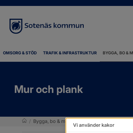
OMSORG & STÖD
TRAFIK & INFRASTRUKTUR
BYGGA, BO & M
Mur och plank
/
Bygga, bo & miljö
/
Bygglov, bygga nytt, ändr
Vi använder kakor
Sotenäs kommun