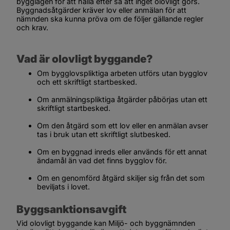
bygglagen för att hålla efter så att inget olovligt görs. 
Byggnadsåtgärder kräver lov eller anmälan för att 
nämnden ska kunna pröva om de följer gällande regler 
och krav.
Vad är olovligt byggande?
Om bygglovspliktiga arbeten utförs utan bygglov 
och ett skriftligt startbesked.
Om anmälningspliktiga åtgärder påbörjas utan ett 
skriftligt startbesked.
Om den åtgärd som ett lov eller en anmälan avser 
tas i bruk utan ett skriftligt slutbesked.
Om en byggnad inreds eller används för ett annat 
ändamål än vad det finns bygglov för.
Om en genomförd åtgärd skiljer sig från det som 
beviljats i lovet.
Byggsanktionsavgift
Vid olovligt byggande kan Miljö- och byggnämnden 