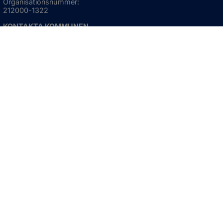
Organisationsnummer:
212000-1322
KONTAKTA KOMMUNEN
Telefon: 0523-66 40 00
Skicka e-post
Besökstid:
Måndag - torsdag
08:00 - 16:30
Fredag
08:00 - 15:00
Öppnas i nytt fönster.
För avvikande öppettider, 
klicka här
Press och informationsmaterial
DU KAN ÄVEN HITTA OSS HÄR
OM WEBBPLATSEN
Information om webbplatsen