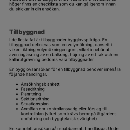
höger finns en checklista som du kan gå igenom innan 
du skickar in din ansökan.
Tillbyggnad
I de flesta fall är tillbyggnader bygglovspliktiga. En 
tillbyggnad definieras som en volymökning, oavsett i 
vilken riktning volymökningen görs, vilket innebär att 
även inglasning av en balkong, höjning av ett tak och en 
källarutgrävning bedöms vara tillbyggnader.
En bygglovsansökan för en tillbyggnad behöver innehålla 
följande handlingar.
Ansökningsblankett
Fasadritning
Planritning
Sektionsritning
Situationsplan
Anmälan om kontrollansvarig eller förslag till 
kontrollplan (vilket som krävs beror på åtgärdens 
omfattning och byggteknisk svårighet)
En komplett ansökan går snabbare att handlägga. Under 