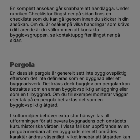
En komplett ansökan går snabbare att handlägga. Under 
rubriken 
Checklistor längst ner på sidan
 finns en 
checklista som du kan gå igenom innan du skickar in din 
ansökan. Om du är osäker på vilka handlingar som krävs 
i ditt ärende är du välkommen att kontakta 
bygglovsgruppen, se kontaktuppgifter längst ner på 
sidan.
Pergola
En klassisk pergola är generellt sett inte bygglovspliktig 
eftersom det inte definieras som en byggnad eller ett 
byggnadsverk. Det krävs dock bygglov om pergolan kan 
betraktas som en annan bygglovspliktig anläggning eller 
som en tillbyggnad. Om du till exempel monterar väggar 
eller tak på en pergola betraktas det som en 
bygglovspliktig åtgärd.
I kulturmiljöer behöver extra stor hänsyn tas till 
utformningen för att bevara byggnadens och områdets 
kulturhistoriska värden. I vissa fall kan uppförande av en 
pergola innebära att en byggnads eller ett områdes 
karaktär ändras väsentligt, vilket innebär att åtgärden kan 