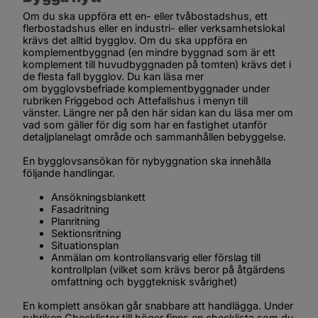
Om du ska uppföra ett en- eller tvåbostadshus, ett 
flerbostadshus eller en industri- eller verksamhetslokal 
krävs det alltid bygglov. Om du ska uppföra en 
komplementbyggnad (en mindre byggnad som är ett 
komplement till huvudbyggnaden på tomten) krävs det i 
de flesta fall bygglov. Du kan läsa mer 
om bygglovsbefriade komplementbyggnader under 
rubriken 
Friggebod och Attefallshus
 i menyn till 
vänster. Längre ner på den här sidan kan du läsa mer om 
vad som gäller för dig som har en fastighet utanför 
detaljplanelagt område och sammanhållen bebyggelse.
En bygglovsansökan för nybyggnation ska innehålla 
följande handlingar.
Ansökningsblankett
Fasadritning
Planritning
Sektionsritning
Situationsplan
Anmälan om kontrollansvarig eller förslag till 
kontrollplan (vilket som krävs beror på åtgärdens 
omfattning och byggteknisk svårighet)
En komplett ansökan går snabbare att handlägga. Under 
rubriken 
Checklistor
 till höger finns en checklista som du 