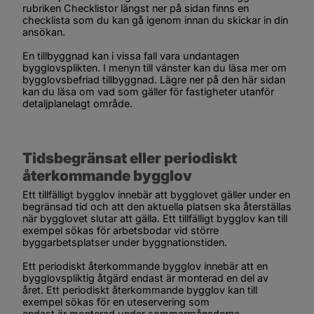
rubriken 
Checklistor
 längst ner på sidan finns en 
checklista som du kan gå igenom innan du skickar in din 
ansökan.
En tillbyggnad kan i vissa fall vara undantagen 
bygglovsplikten. I menyn till vänster kan du läsa mer om 
bygglovsbefriad tillbyggnad. Lägre ner på den här sidan 
kan du läsa om vad som gäller för fastigheter utanför 
detaljplanelagt område.
Tidsbegränsat eller periodiskt 
återkommande bygglov
Ett tillfälligt bygglov innebär att bygglovet gäller under en 
begränsad tid och att den aktuella platsen ska återställas 
när bygglovet slutar att gälla. Ett tillfälligt bygglov kan till 
exempel sökas för arbetsbodar vid större 
byggarbetsplatser under byggnationstiden.
Ett periodiskt återkommande bygglov innebär att en 
bygglovspliktig åtgärd endast är monterad en del av 
året. Ett periodiskt återkommande bygglov kan till 
exempel sökas för en uteservering som 
endast är monterad under sommarmånaderna.