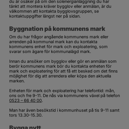
du är osäker på om den solenergianläggning du har 
tänkt att montera kräver bygglov eller anmälan, är du 
välkommen att kontakta bygglovsgruppen, se 
kontaktuppgifter längst ner på sidan.
Byggnation på kommunens mark
Om du har frågor angående kommunens mark eller 
arrenden på kommunal mark kan du kontakta 
kommunens enhet för mark och exploatering, som 
svarar som ägare för kommunalägd mark.
Innan du ansöker om bygglov eller gör en anmälan som 
berör kommunens mark bör du kontakta enheten för 
mark och exploatering för att få ett besked om det finns 
möjlighet för dig att arrendera eller köpa den aktuella 
marken.
Enheten för mark och exploatering har telefontid: mån, 
ons och fre 9-11. De nås via kommunens växel på telefon 
0523 – 66 40 00
.
Man har även besökstid i kommunhuset på tis 9-11 samt 
tors 13.30-15.30.
Bygga nytt