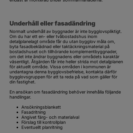
Underhåll eller fasadändring
Normalt underhåll av byggnader är inte bygglovspliktigt. 
Om du har ett en- eller tvåbostadshus inom 
detaljplanelagt område får du utan bygglov måla om, 
byta fasadbeklädnad eller taktäckningsmaterial på 
bostadshuset och tillhörande komplementbyggnader, 
om det inte ändrar byggnadens eller områdets karaktär 
väsentligt. Åtgärden får inte heller strida mot detaljplanen 
för aktuellt område. Vissa områden i kommunen är 
undantagna denna bygglovsbefrielse, kontakta därför 
bygglovsgruppen för att ta reda på vad som gäller för 
din fastighet.
En ansökan om fasadändring behöver innehålla följande 
handlingar.
Ansökningsblankett
Fasadritning
Angivet färg- och materialval
Förslag till kontrollplan
Eventuellt planritning