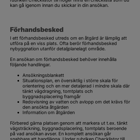
kan gå igenom innan du skickar in din ansökan.
Förhandsbesked
I ett förhandsbesked utreds om en åtgärd är lämplig att 
utföra på en viss plats. Ofta berör förhandsbesked 
nybyggnation utanför detaljplanelagt område.
En ansökan om förhandsbesked behöver innehålla 
följande handlingar.
Ansökningsblankett
Situationsplan, en översiktlig i större skala för 
orientering och en mer detaljerad i mindre skala där 
tänkt vägdragning, tomtplats och 
byggnadsplacering framgår
Redovisning av vatten och avlopp om det krävs för 
den ansökta åtgärden
Information om åtgärden
Förbered gärna platsen genom att markera ut t.ex. tänkt 
vägsträckning, byggnadsplacering, tomtplats beroende 
på vad ansökan avser. En komplett ansökan går 
snabbare att handlägga. Under rubriken 
Checklistor
 till 