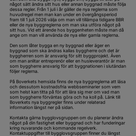
något sätt ändra sitt hus eller annan byggnad måste följa 
dessa regler. Från 1 juli i år gäller de nya reglerna som 
huvudregel men man kan under en övergångsperiod 
fram till 1 juli 2026 välja om man vill tillämpa tidigare BBR 
eller de nya byggreglerna om man ska utföra något på 
sitt hus. Vid ett ärende hos byggenheten måste man då 
ange om man vill använda de nya eller gamla reglerna.
Den som låter bygga en ny byggnad eller äger en 
byggnad som ska ändras kallas byggherre och det är 
byggherren som är ansvarig för sitt byggprojekt. Även 
om man anlitar entreprenör eller en husleverantör är man 
som byggherre ansvarig för att byggnationen i slutändan 
följer reglerna.
På Boverkets hemsida finns de nya byggreglerna att läsa 
och dessutom kostnadsfria webbseminarier som vem 
som helst kan titta på för att lära sig mer om vad man 
som byggherre förväntas göra och ha koll på. Länk till 
Boverkets nya byggregler finns under relaterad 
information längst ner på sidan.
Kontakta gärna bygglovsgruppen om du planerar ändra 
något på din fastighet eller byggnad och har funderingar 
kring nuvarande och kommande regelverk. 
Kontaktuppgifter till bygglovsgruppen finner du längst 