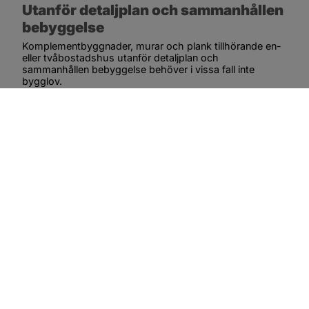
Utanför detaljplan och sammanhållen 
bebyggelse
Komplementbyggnader, murar och plank tillhörande en- 
eller tvåbostadshus utanför detaljplan och 
sammanhållen bebyggelse behöver i vissa fall inte 
bygglov.
Viktigt att veta:
Åtgärder får inte utföras närmare fastighetsgräns 
än 4,5 meter om inte berörda grannar medger det.
Anmälan krävs inte.
Bygglovsbefrielsen gäller inte om kommunen i 
områdesbestämmelser bestämt att bygglov krävs.
Inom ett strandskyddsområde är huvudregeln att 
nya byggnader inte får uppföras. Ta alltid kontakt 
med miljöenheten om du avser utföra 
arbeten inom strandskyddat område.
Det kan krävas tillstånd från Länsstyrelsen för 
åtgärder utförs inom 12 meter från vägområdet. På 
vissa vägar inom kommunen har detta avstånd 