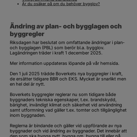
Är du osäker på om du behöver bygglov?
Ändring av plan- och bygglagen och 
byggregler
Riksdagen har beslutat om omfattande ändringar i plan- 
och bygglagen (PBL) som berör bl.a. bygglov. 
Lagändringen träder i kraft 1 december 2025.
Mer information uppdateras löpande på vår hemsida.
Den 1 juli 2025 trädde Boverkets nya byggregler i kraft, 
de ersätter tidigare BBR och EKS. Mycket är snarlikt men 
en hel del är nytt.
Boverkets byggregler reglerar nu som tidigare både 
byggnaders tekniska egenskaper, t.ex. brandskydd, 
bärighet, invändigt klimat och säkerhet vid användning 
samt utformning vad gäller t.ex. tomter och tillgänglighet 
inom byggnaden.
Reglerna är bindande och gäller vid uppförande av nya 
byggnader och vid ändring av byggnader. Det innebär att 
den som ska bygga nytt, bygga om, bygga till eller på 